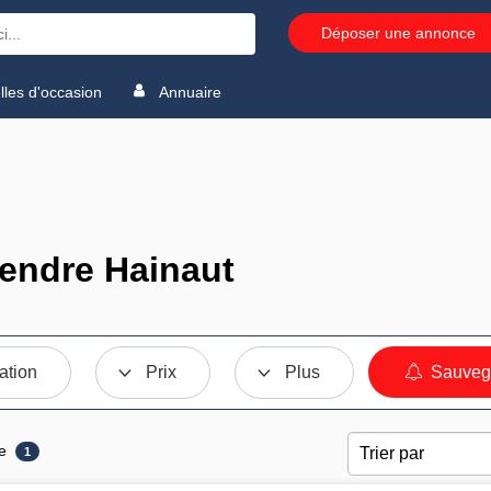
Déposer une annonce
les d'occasion
Annuaire
endre Hainaut
ation
Prix
Plus
Sauvega
e
1