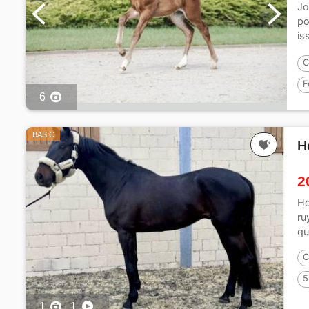
Jo
po
is
Bel
C
F
6
BASIC
H
2
Ho
ru
qu
C
5
1
1