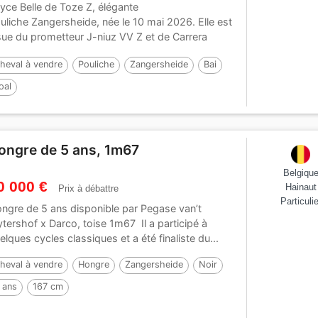
yce Belle de Toze Z, élégante
uliche Zangersheide, née le 10 mai 2026. Elle est
sue du prometteur J-niuz VV Z et de Carrera
le,...
heval à vendre
Pouliche
Zangersheide
Bai
oal
ongre de 5 ans, 1m67
Belgiqu
0 000 €
Hainaut
Prix à débattre
Particulie
ngre de 5 ans disponible par Pegase van’t
ytershof x Darco, toise 1m67 Il a participé à
elques cycles classiques et a été finaliste du...
heval à vendre
Hongre
Zangersheide
Noir
 ans
167 cm