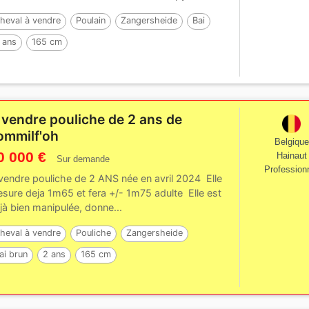
heval à vendre
Poulain
Zangersheide
Bai
 ans
165 cm
 vendre pouliche de 2 ans de
ommilf'oh
Belgique
0 000 €
Hainaut
Sur demande
Profession
vendre pouliche de 2 ANS née en avril 2024 Elle
sure deja 1m65 et fera +/- 1m75 adulte Elle est
jà bien manipulée, donne...
heval à vendre
Pouliche
Zangersheide
ai brun
2 ans
165 cm
ar :
COMMILF’OH de la Marchette