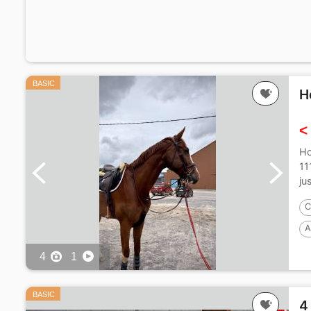
BASIC
H
<
Ho
11
ju
C
A
4
1
BASIC
4