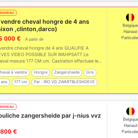
NOUVEAU
 vendre cheval hongre de 4 ans
Belgique
nixon ,clinton,darco)
Hainaut
5 000 €
Particulie
A partir de
vendre cheval hongre de 4 ans QUALIFIE A
EVES VIDEO POSSIBLE SUR WAHPSATT Le
eval mesure 177 CM cm. Castration effectuee le...
heval à vendre
Hongre
Zangersheide
Gris
 ans
177 cm
Par :
RIO VD ZWARTBLESHOEVE
NOUVEAU
ouliche zangersheide par j-nius vvz
Belgiqu
Hainaut
 800 €
Particulie