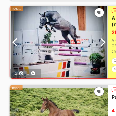
BASIC
A
(
2
A 
G
ch
C
4
3
1
BASIC
P
4