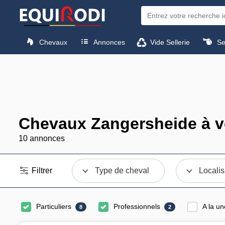
Chevaux
Annonces
Vide Sellerie
Sel
Chevaux Zangersheide à v
10 annonces
Filtrer
Type de cheval
Localis
Particuliers
Professionnels
A la un
8
2