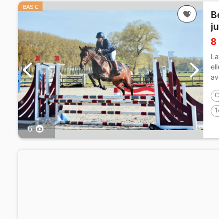
BASIC
B
j
8
La
el
av
C
1
6