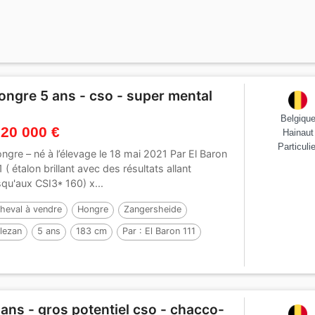
ongre 5 ans - cso - super mental
Belgiqu
 20 000 €
Hainaut
Particulie
ngre – né à l’élevage le 18 mai 2021 Par El Baron
1 ( étalon brillant avec des résultats allant
squ'aux CSI3* 160) x...
heval à vendre
Hongre
Zangersheide
lezan
5 ans
183 cm
Par :
El Baron 111
 ans - gros potentiel cso - chacco-