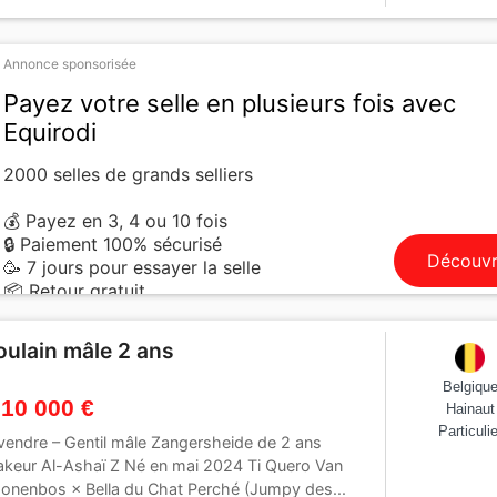
Annonce sponsorisée
Payez votre selle en plusieurs fois avec
Equirodi
2000 selles de grands selliers
💰 Payez en 3, 4 ou 10 fois
🔒 Paiement 100% sécurisé
Découvr
🥳 7 jours pour essayer la selle
📦 Retour gratuit
oulain mâle 2 ans
Belgiqu
 10 000 €
Hainaut
Particulie
vendre – Gentil mâle Zangersheide de 2 ans
akeur Al-Ashaï Z Né en mai 2024 Ti Quero Van
onenbos × Bella du Chat Perché (Jumpy des...