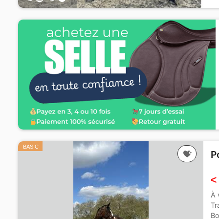
BASIC
P
<
À 
Tr
Bo