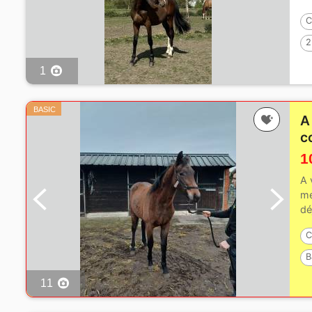
C
2
1
BASIC
A
c
1
A 
me
dé
C
B
P
11