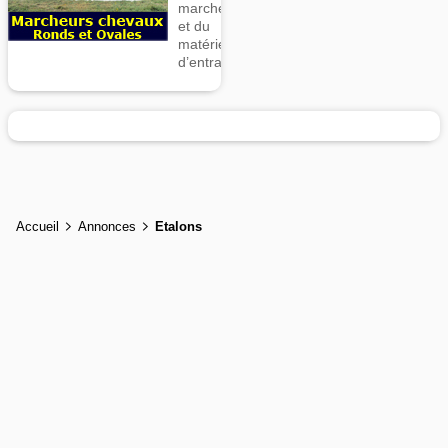
marcheurs
et du
matériel
d’entrainement
Accueil
Annonces
Etalons