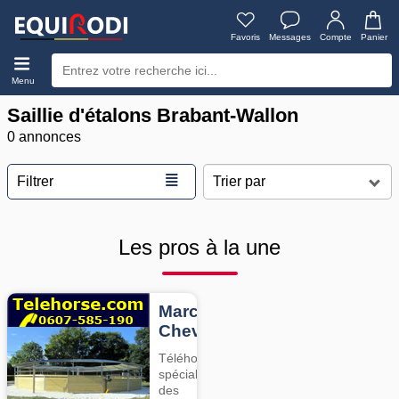
Favoris
Messages
Compte
Panier
Menu
Saillie d'étalons Brabant-Wallon
0 annonces
≣
Filtrer
Les pros à la une
Marcheurs
Chevaux
Téléhorse,
spécialiste
des