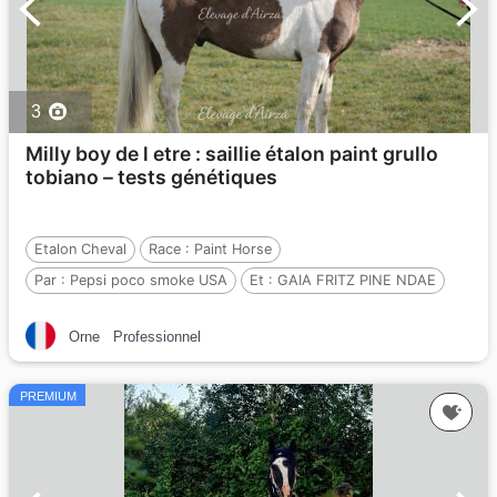
3
Milly boy de l etre : saillie étalon paint grullo
tobiano – tests génétiques
Etalon Cheval
Race :
Paint Horse
Par :
Pepsi poco smoke USA
Et :
GAIA FRITZ PINE NDAE
Par :
CR SILVER MINE USA
Orne
Professionnel
PREMIUM