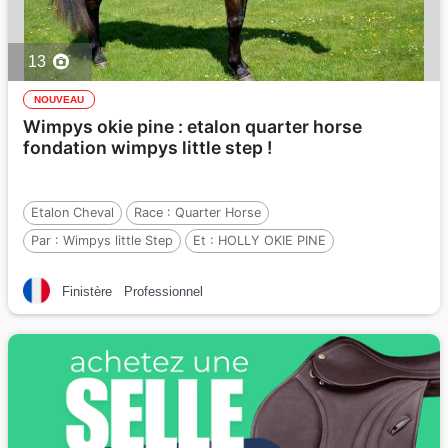
13
NOUVEAU
Wimpys okie pine : etalon quarter horse
fondation wimpys little step !
Etalon Cheval
Race :
Quarter Horse
Par :
Wimpys little Step
Et :
HOLLY OKIE PINE
Par :
MR GOLD PINE JAC
Finistère
Professionnel