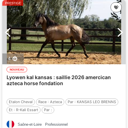
PRESTIGE
4
NOUVEAU
Lyowen kal kansas : saillie 2026 amercican
azteca horse fondation
Etalon Cheval
Race :
Azteca
Par :
KANSAS LEO BRENNS
Et :
R-Kali Essart
Par :
Saône-et-Loire
Professionnel