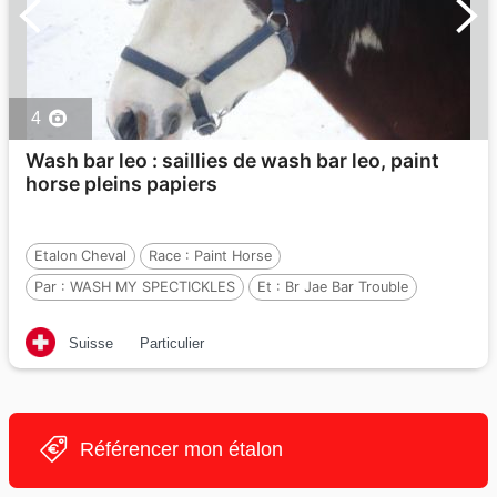
4
Wash bar leo : saillies de wash bar leo, paint
horse pleins papiers
Etalon Cheval
Race :
Paint Horse
Par :
WASH MY SPECTICKLES
Et :
Br Jae Bar Trouble
Par :
Trouble Just Happens
Suisse
Particulier
Référencer mon étalon