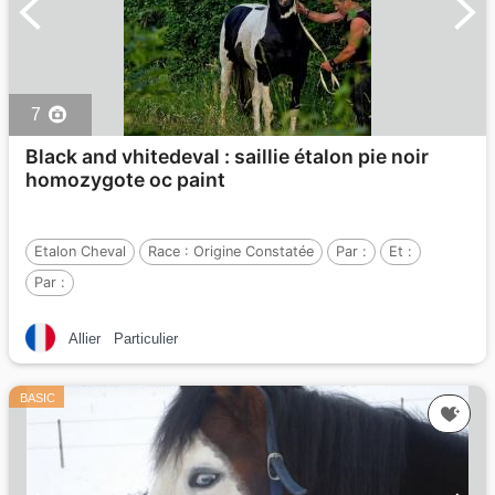
7
Black and vhitedeval : saillie étalon pie noir
homozygote oc paint
Etalon Cheval
Race :
Origine Constatée
Par :
Et :
Par :
Allier
Particulier
BASIC