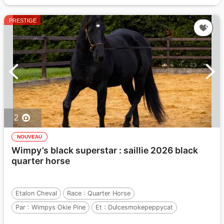
PRESTIGE
2
NOUVEAU
Wimpy’s black superstar : saillie 2026 black
quarter horse
Etalon Cheval
Race :
Quarter Horse
Par :
Wimpys Okie Pine
Et :
Dulcesmokepeppycat
Par :
Doc Peppy Cat