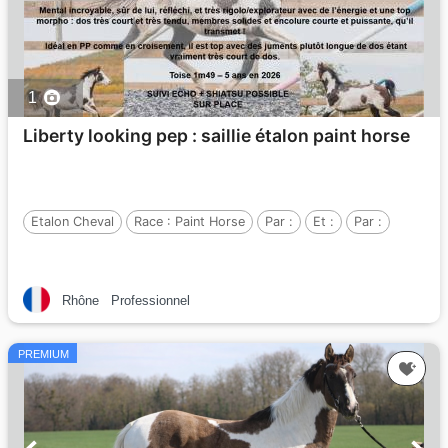
1
Liberty looking pep : saillie étalon paint horse
Etalon Cheval
Race :
Paint Horse
Par :
Et :
Par :
Rhône
Professionnel
PREMIUM