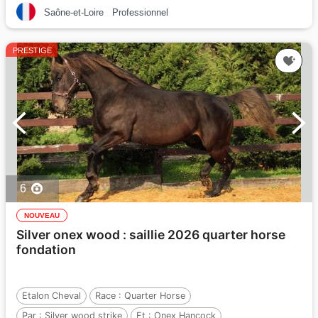
Saône-et-Loire
Professionnel
PRESTIGE
6
NOUVEAU
Silver onex wood : saillie 2026 quarter horse
fondation
Etalon Cheval
Race :
Quarter Horse
Par :
Silver wood strike
Et :
Onex Hancock