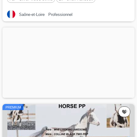
Par :
Jj Crowheart Grullo
Saône-et-Loire
Professionnel
PREMIUM