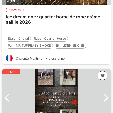
3
NOUVEAU
Ice dream one : quarter horse de robe crème
saillie 2026
Etalon Cheval
Race :
Quarter Horse
Par :
MR TUFFEASY SMOKE
Et :
LIDENNE ONE
Par :
KAY STAR CREATOR
Charente-Maritime
Professionnel
PRESTIGE