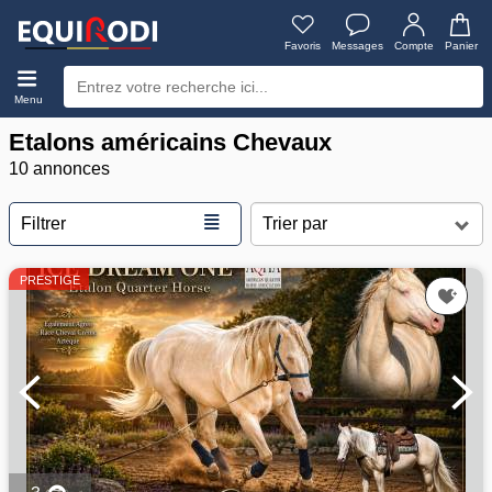
Favoris
Messages
Compte
Panier
Menu
Etalons américains Chevaux
10 annonces
≣
Filtrer
PRESTIGE