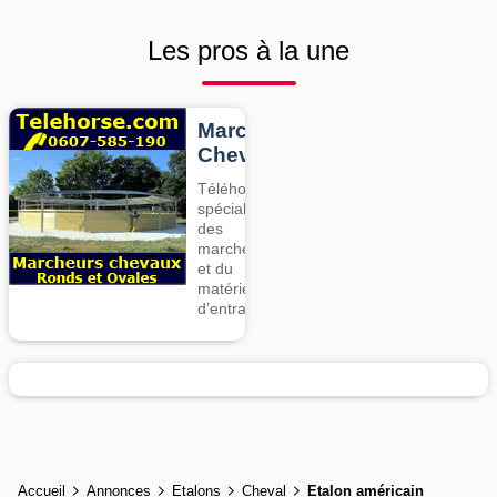
Les pros à la une
Marcheurs
Chevaux
Téléhorse,
spécialiste
des
marcheurs
et du
matériel
d’entrainement
Accueil
Annonces
Etalons
Cheval
Etalon américain