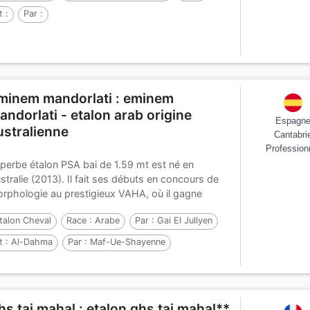
t :
Par :
minem mandorlati : eminem
andorlati - etalon arab origine
Espagn
ustralienne
Cantabri
Profession
perbe étalon PSA bai de 1.59 mt est né en
stralie (2013). Il fait ses débuts en concours de
rphologie au prestigieux VAHA, où il gagne
ns...
talon Cheval
Race :
Arabe
Par :
Gai El Jullyen
t :
Al-Dahma
Par :
Maf-Ue-Shayenne
hs taj mahal : etalon ghs taj mahal**