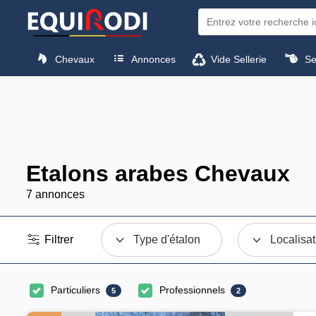
Chevaux
Annonces
Vide Sellerie
Sel
Etalons arabes Chevaux
7 annonces
Filtrer
Type d'étalon
Localisat
Particuliers
Professionnels
5
2