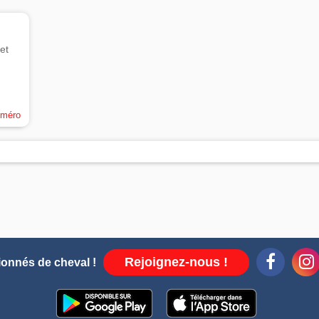
et
uméro
Rejoignez-nous !
ionnés de cheval !