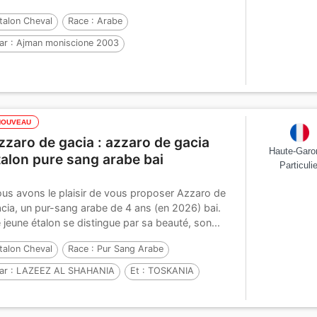
perbe étalon...
talon Cheval
Race :
Arabe
ar :
Ajman moniscione 2003
t :
cabaia el maklouf 1990
Par :
NOUVEAU
zzaro de gacia : azzaro de gacia
Haute-Garo
talon pure sang arabe bai
Particulie
us avons le plaisir de vous proposer Azzaro de
cia, un pur-sang arabe de 4 ans (en 2026) bai.
 jeune étalon se distingue par sa beauté, son...
talon Cheval
Race :
Pur Sang Arabe
ar :
LAZEEZ AL SHAHANIA
Et :
TOSKANIA
ar :
DA VINCI FM (USA)