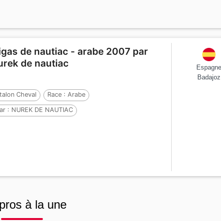
igas de nautiac - arabe 2007 par
urek de nautiac
Espagn
Badajoz
talon Cheval
Race :
Arabe
ar :
NUREK DE NAUTIAC
t :
NEFYSA DE NAUTIAC
Par :
VADYM
pros à la une