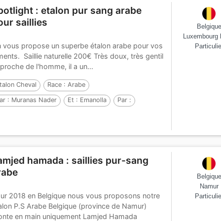
potlight : etalon pur sang arabe
our saillies
Belgiqu
Luxembourg 
 vous propose un superbe étalon arabe pour vos
Particulie
ments. Saillie naturelle 200€ Très doux, très gentil
 proche de l'homme, il a un...
talon Cheval
Race :
Arabe
ar :
Muranas Nader
Et :
Emanolla
Par :
amjed hamada : saillies pur-sang
rabe
Belgiqu
Namur
ur 2018 en Belgique nous vous proposons notre
Particulie
alon P.S Arabe Belgique (province de Namur)
nte en main uniquement Lamjed Hamada