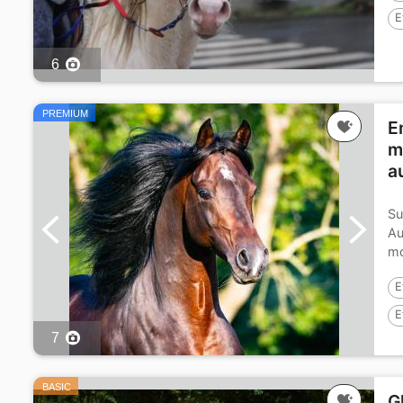
E
6
PREMIUM
E
m
a
Su
Au
mo
da
E
E
7
BASIC
G