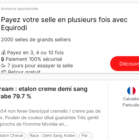
Annonce sponsorisée
Payez votre selle en plusieurs fois avec
Equirodi
2000 selles de grands selliers
💰 Payez en 3, 4 ou 10 fois
🔒 Paiement 100% sécurisé
Découvr
🥳 7 jours pour essayer la selle
📦 Retour gratuit
ream : etalon creme demi sang
rabe 79.7 %
Calvado
Particulie
54 non feree Genotypé cremello / creme pas de
is. Poulain de couleur dilué guarantee Très gentil
 proche de l’homme Montée en...
talon Cheval
Race :
Demi Sang Arabe
Par :