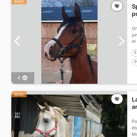
BASIC
S
p
On
ju
et
E
P
4
BASIC
L
a
Po
ét
Mo