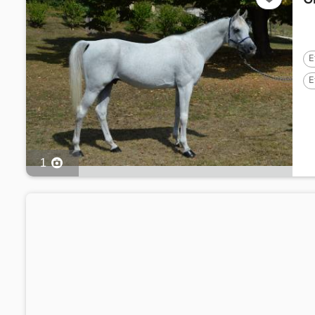
E
E
1