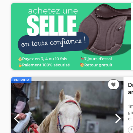
PREMIUM
D
a
1m
gr
et
E