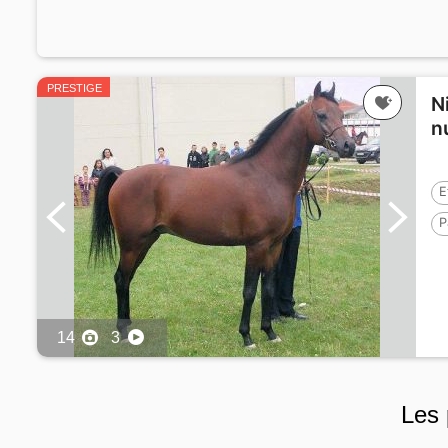
PRESTIGE
N
n
E
P
E
14
3
Les 