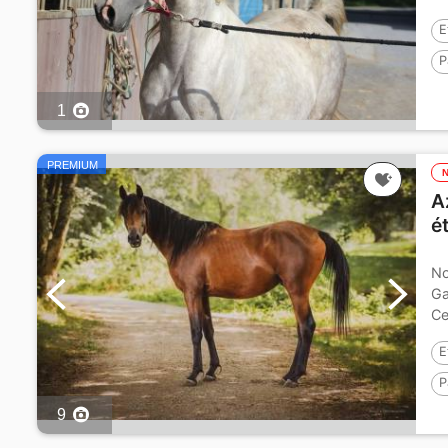
su
E
P
E
1
PREMIUM
A
é
No
Ga
Ce
E
P
9
P