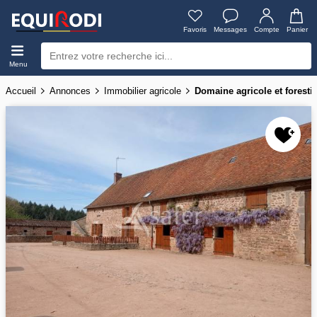
Favoris
Messages
Compte
Panier
Menu
Accueil
Annonces
Immobilier agricole
Domaine agricole et forestier