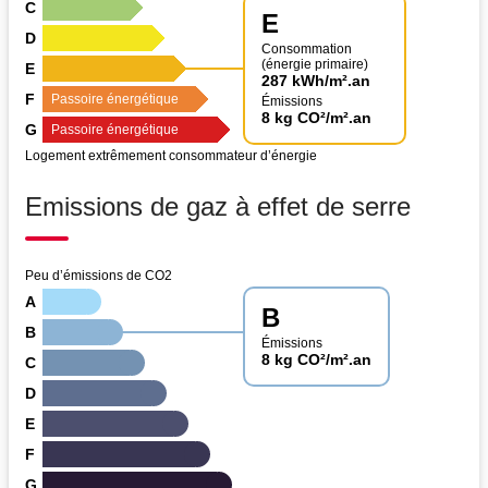
C
E
D
Consommation
(énergie primaire)
E
287 kWh/m².an
F
Passoire énergétique
Émissions
8 kg CO²/m².an
G
Passoire énergétique
Logement extrêmement consommateur d’énergie
Emissions de gaz à effet de serre
Peu d’émissions de CO2
A
B
B
Émissions
8 kg CO²/m².an
C
D
E
F
G