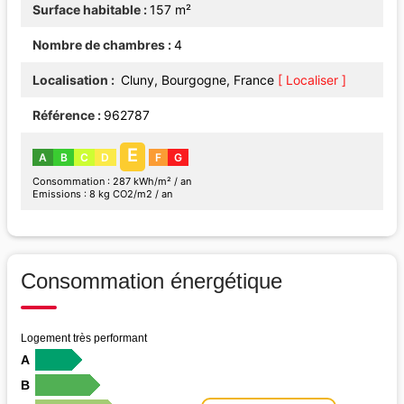
Surface habitable
157 m²
Nombre de chambres
4
Localisation
Cluny, Bourgogne, France
[ Localiser ]
Référence
962787
E
A
B
C
D
F
G
Consommation : 287 kWh/m² / an
Emissions : 8 kg CO2/m2 / an
Consommation énergétique
Logement très performant
A
B