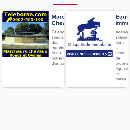
Marcheurs
Equit
Chevaux
imm
Téléhorse,
Agence
spécialiste
spécial
des
dans
marcheurs
la
et du
vente
matériel
de
d’entrainement
proprié
équestr
et
haras