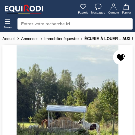
Favoris
Messages
Compte
Panier
Menu
Accueil
Annonces
Immobilier équestre
ÉCURIE À LOUER – AUX 