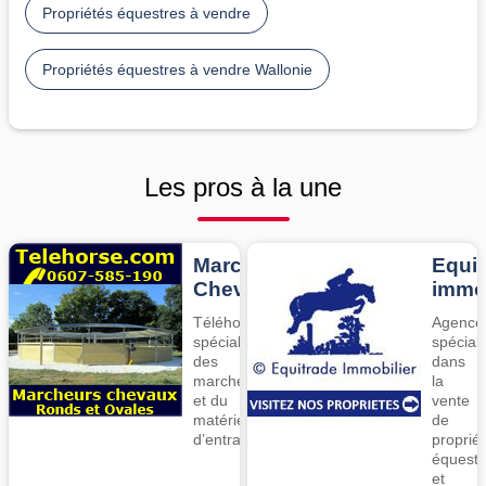
Propriétés équestres à vendre
Propriétés équestres à vendre Wallonie
Les pros à la une
Marcheurs
Equit
Chevaux
imm
Téléhorse,
Agence
spécialiste
spécial
des
dans
marcheurs
la
et du
vente
matériel
de
d’entrainement
proprié
équestr
et