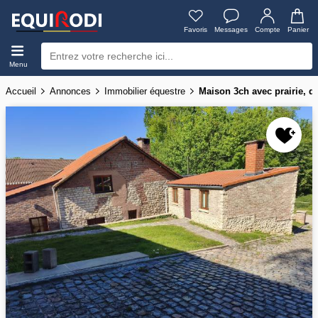
Favoris
Messages
Compte
Panier
Menu
Accueil
Annonces
Immobilier équestre
Maison 3ch avec prairie, d