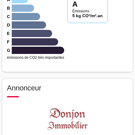
A
B
Émissions
5 kg CO²/m².an
C
D
E
F
G
émissions de CO2 très importantes
Annonceur