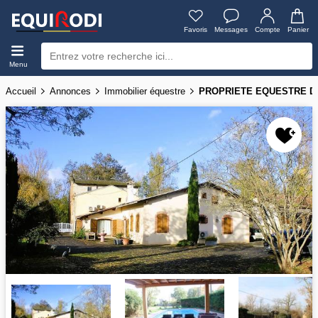
Favoris
Messages
Compte
Panier
Menu
Accueil
Annonces
Immobilier équestre
PROPRIETE EQUESTRE D