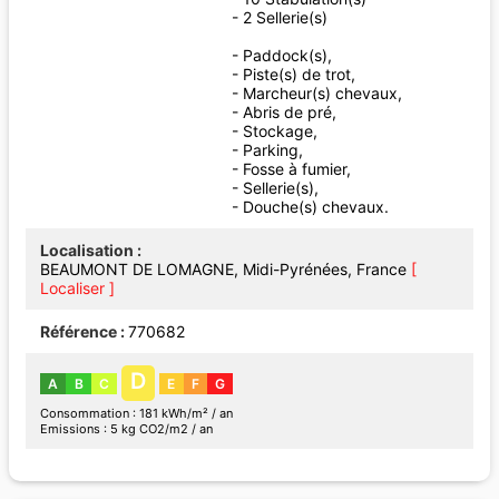
- 2 Sellerie(s)
- Paddock(s),
- Piste(s) de trot,
- Marcheur(s) chevaux,
- Abris de pré,
- Stockage,
- Parking,
- Fosse à fumier,
- Sellerie(s),
- Douche(s) chevaux.
Localisation
BEAUMONT DE LOMAGNE, Midi-Pyrénées, France
[
Localiser ]
Référence
770682
D
A
B
C
E
F
G
Consommation : 181 kWh/m² / an
Emissions : 5 kg CO2/m2 / an