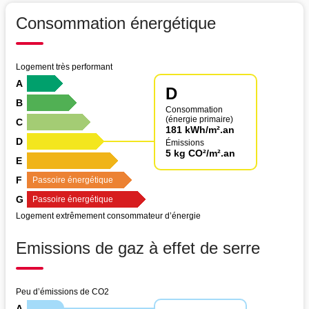
Consommation énergétique
Logement très performant
A
D
B
Consommation
(énergie primaire)
C
181 kWh/m².an
D
Émissions
5 kg CO²/m².an
E
F
Passoire énergétique
G
Passoire énergétique
Logement extrêmement consommateur d’énergie
Emissions de gaz à effet de serre
Peu d’émissions de CO2
A