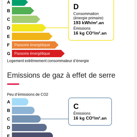
A
D
B
Consommation
(énergie primaire)
C
193 kWh/m².an
D
Émissions
16 kg CO²/m².an
E
F
Passoire énergétique
G
Passoire énergétique
Logement extrêmement consommateur d’énergie
Emissions de gaz à effet de serre
Peu d’émissions de CO2
A
C
B
Émissions
16 kg CO²/m².an
C
D
E