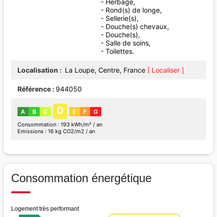
- Herbage,
- Rond(s) de longe,
- Sellerie(s),
- Douche(s) chevaux,
- Douche(s),
- Salle de soins,
- Toilettes.
Localisation
La Loupe, Centre, France
[ Localiser ]
Référence
944050
D
A
B
C
E
F
G
Consommation : 193 kWh/m² / an
Emissions : 16 kg CO2/m2 / an
Consommation énergétique
Logement très performant