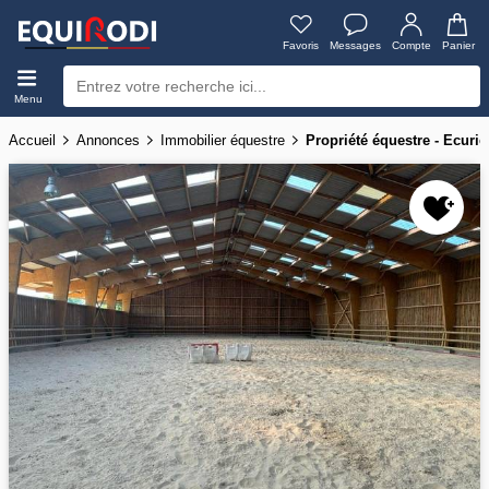
Favoris
Messages
Compte
Panier
Menu
Accueil
Annonces
Immobilier équestre
Propriété équestre - Ecurie