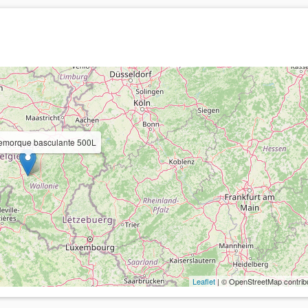
remorque basculante 500L
Leaflet
| © OpenStreetMap contrib