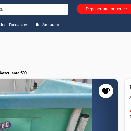
Déposer une annonce
les d'occasion
Annuaire
 basculante 500L