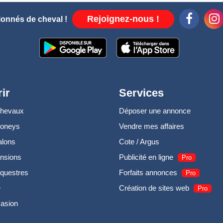
Rejoignez-nous !
ionnés de cheval !
ir
Services
chevaux
Déposer une annonce
poneys
Vendre mes affaires
alons
Cote / Argus
nsions
Publicité en ligne
Pro
questres
Forfaits annonces
Pro
e
Création de sites web
Pro
casion