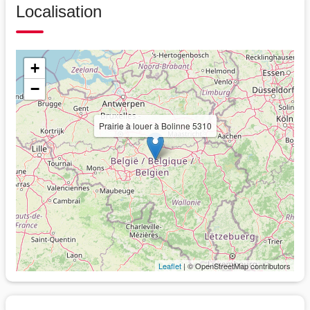
Localisation
+
−
Prairie à louer à Bolinne 5310
Leaflet
| © OpenStreetMap contributors