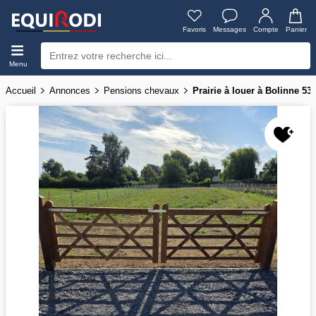
Favoris
Messages
Compte
Panier
Menu
Accueil
Annonces
Pensions chevaux
Prairie à louer à Bolinne 53