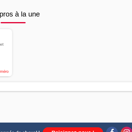
pros à la une
et
uméro