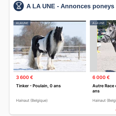
A LA UNE - Annonces poneys 
A LA UNE
A LA UNE
3 600 €
6 000 €
Tinker - Poulain, 0 ans
Autre Race 
ans
Hainaut (Belgique)
Hainaut (Belg