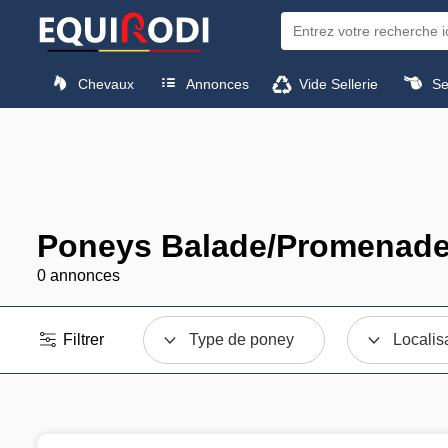
Chevaux
Annonces
Vide Sellerie
Sel
Poneys Balade/Promenade 
0 annonces
Filtrer
Type de poney
Localis