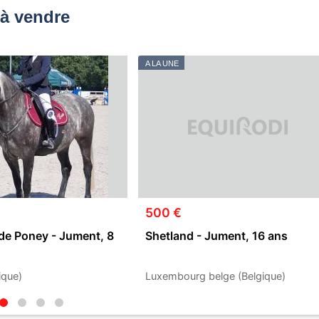
à vendre
A LA UNE
500 €
de Poney - Jument, 8
Shetland - Jument, 16 ans
ique)
Luxembourg belge (Belgique)