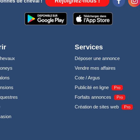
Rejoignez-nous !
ionnés de cheval !
ir
Services
chevaux
Déposer une annonce
poneys
Vendre mes affaires
alons
Cote / Argus
nsions
Publicité en ligne
Pro
questres
Forfaits annonces
Pro
e
Création de sites web
Pro
casion