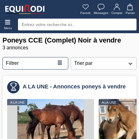
Favoris
Messages
Compte
Panier
Menu
Poneys CCE (Complet) Noir à vendre
3 annonces
≣
Filtrer
A LA UNE - Annonces poneys à vendre
A LA UNE
A LA UNE