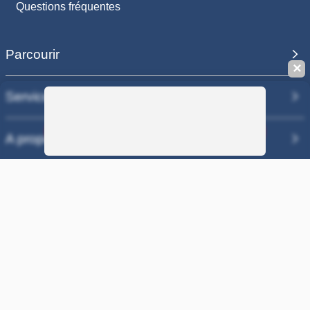
Questions fréquentes
Parcourir
✕
Services
Sauvegarder la recherche
A propos
Nos sites
COPYRIGHT 2006 - 2025 - EQUIRODI SAS - R.C.S. DOLE 504 811
373 - TVA FR00504811373
100% PAIEMENT SÉCURISÉ