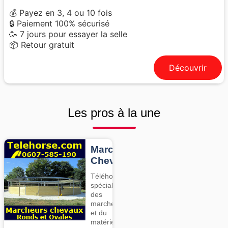
💰 Payez en 3, 4 ou 10 fois
🔒 Paiement 100% sécurisé
🥳 7 jours pour essayer la selle
📦 Retour gratuit
Découvrir
Les pros à la une
Marcheurs
Chevaux
Téléhorse,
spécialiste
des
marcheurs
et du
matériel