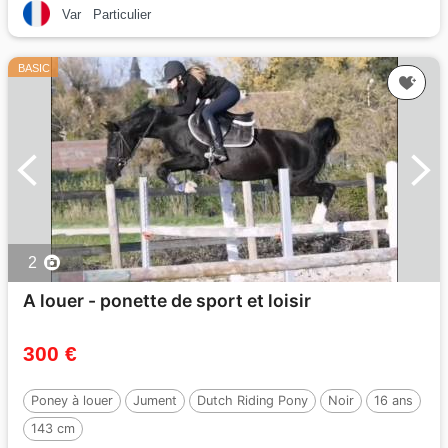
Var
Particulier
BASIC
2
A louer - ponette de sport et loisir
300 €
Poney à louer
Jument
Dutch Riding Pony
Noir
16 ans
143 cm