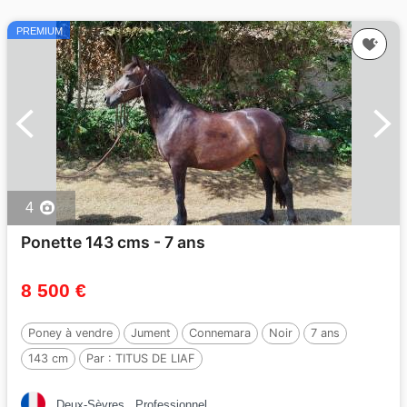
PREMIUM
4
Ponette 143 cms - 7 ans
8 500 €
Poney à vendre
Jument
Connemara
Noir
7 ans
143 cm
Par :
TITUS DE LIAF
Deux-Sèvres
Professionnel