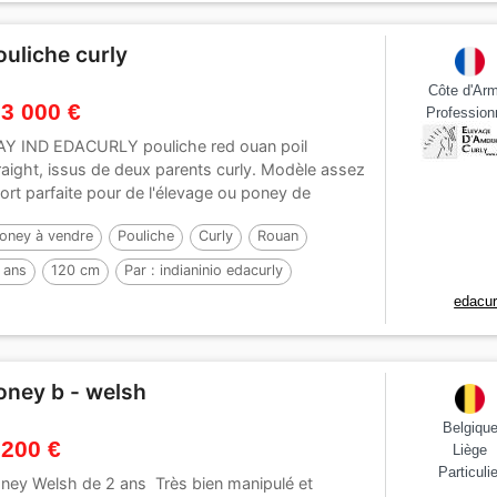
ouliche curly
Côte d'Ar
 3 000 €
Profession
Y IND EDACURLY pouliche red ouan poil
raight, issus de deux parents curly. Modèle assez
ort parfaite pour de l'élevage ou poney de
tites...
oney à vendre
Pouliche
Curly
Rouan
 ans
120 cm
Par :
indianinio edacurly
edacur
oney b - welsh
Belgiqu
 200 €
Liège
Particulie
ney Welsh de 2 ans Très bien manipulé et