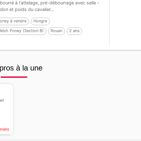
bourré à l'attelage, pré-débourrage avec selle -
idon et poids du cavalier...
oney à vendre
Hongre
elsh Poney (Section B)
Rouan
2 ans
23 cm
pros à la une
et
uméro