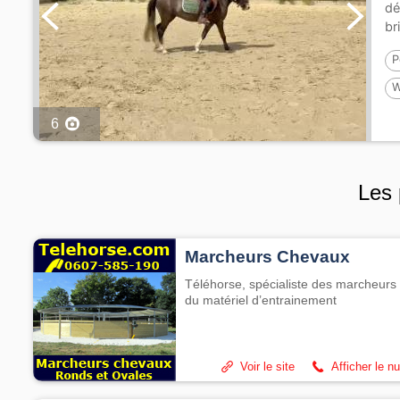
dé
br
P
W
1
6
Les 
Marcheurs Chevaux
Téléhorse, spécialiste des marcheurs 
du matériel d’entrainement
Voir le site
Afficher le n