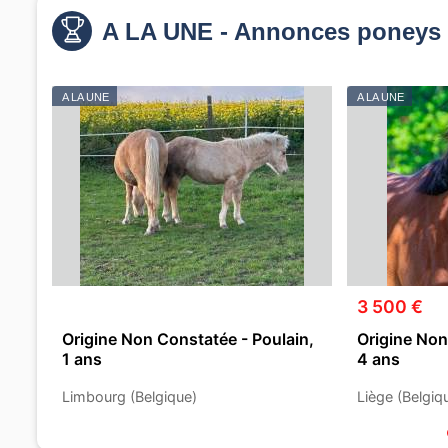
A LA UNE - Annonces poneys 
A LA UNE
A LA UNE
3 500 €
Origine Non Constatée - Poulain,
Origine Non
1 ans
4 ans
Limbourg (Belgique)
Liège (Belgiq