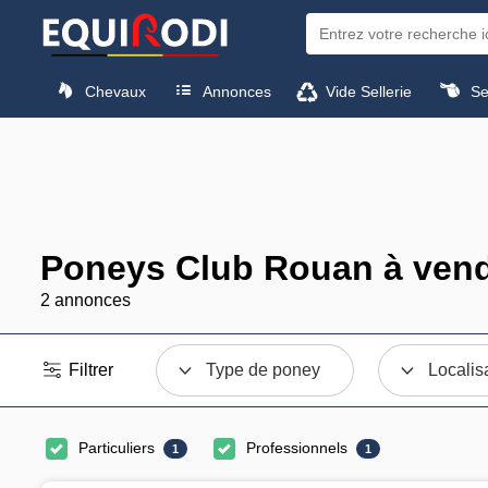
Chevaux
Annonces
Vide Sellerie
Sel
Poneys Club Rouan à ven
2 annonces
Filtrer
Type de poney
Localis
Particuliers
Professionnels
1
1