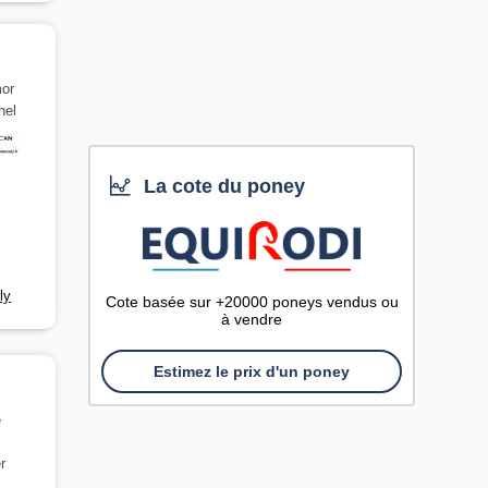
mor
nel
La cote du poney
ly
Cote basée sur +20000 poneys vendus ou
à vendre
Estimez le prix d'un poney
e
r