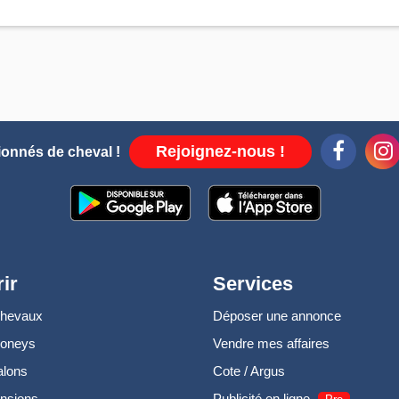
Rejoignez-nous !
ionnés de cheval !
ir
Services
chevaux
Déposer une annonce
poneys
Vendre mes affaires
alons
Cote / Argus
nsions
Publicité en ligne