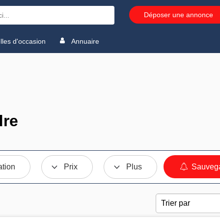
Déposer une annonce
les d'occasion
Annuaire
dre
ation
Prix
Plus
Sauvega