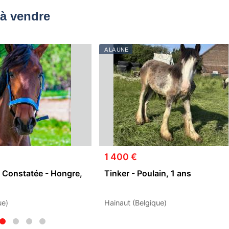
à vendre
A LA UNE
1 400 €
 Constatée - Hongre,
Tinker - Poulain, 1 ans
ue)
Hainaut (Belgique)