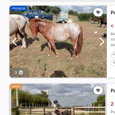
PREMIUM
P
<
MA
st
sp
pe
P
4
3
BASIC
P
2
Po