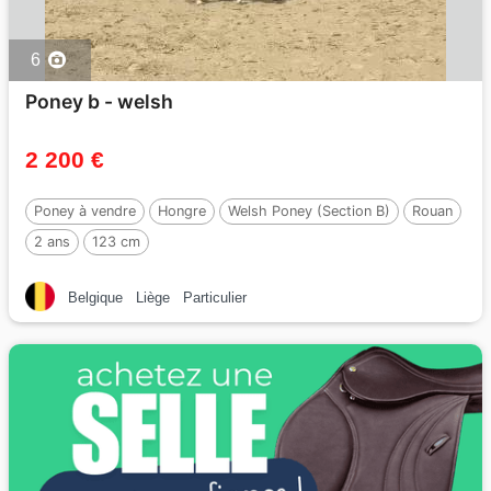
6
Poney b - welsh
2 200 €
Poney à vendre
Hongre
Welsh Poney (Section B)
Rouan
2 ans
123 cm
Belgique
Liège
Particulier