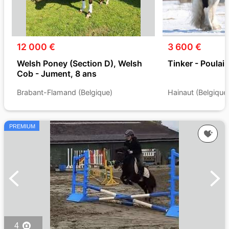
12 000 €
3 600 €
Welsh Poney (Section D), Welsh
Tinker - Poulai
Cob - Jument, 8 ans
Brabant-Flamand (Belgique)
Hainaut (Belgique
PREMIUM
4