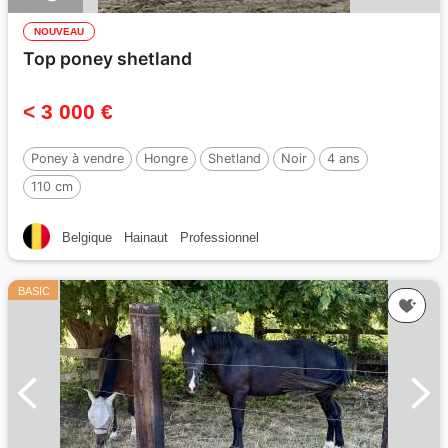
NOUVEAU
Top poney shetland
< 3 000 €
Poney à vendre
Hongre
Shetland
Noir
4 ans
110 cm
Belgique
Hainaut
Professionnel
BASIC