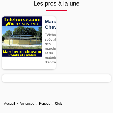
Les pros à la une
Marcheurs
Chevaux
Téléhorse,
spécialiste
des
marcheurs
et du
matériel
d’entrainement
Accueil
Annonces
Poneys
Club