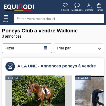
Favoris
Messages
Compte
Panier
Menu
Poneys Club à vendre Wallonie
3 annonces
≣
Filtrer
A LA UNE - Annonces poneys à vendre
A LA UNE
A LA UNE