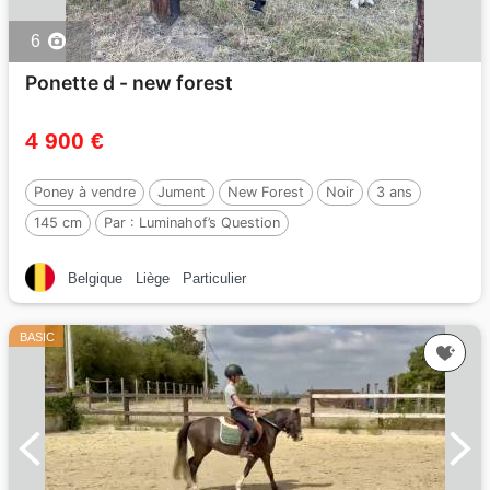
6
Ponette d - new forest
4 900 €
Poney à vendre
Jument
New Forest
Noir
3 ans
145 cm
Par :
Luminahof’s Question
Belgique
Liège
Particulier
BASIC