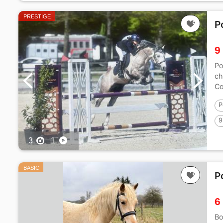
PRESTIGE
P
9
Po
ch
Co
P
9
3
1
BASIC
P
6
Bo