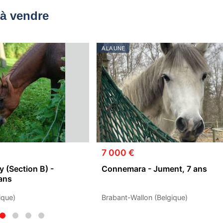
à vendre
A LA UNE
7 000 €
 (Section B) -
Connemara - Jument, 7 ans
ans
ique)
Brabant-Wallon (Belgique)