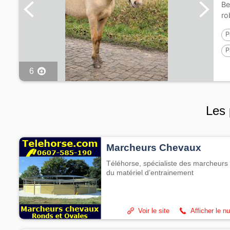
Be
ro
P
P
P
6
Les 
Marcheurs Chevaux
Téléhorse, spécialiste des marcheurs 
du matériel d’entrainement
Voir le site
Afficher le n