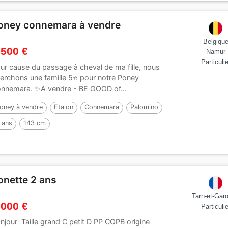
oney connemara à vendre
Belgiqu
 500 €
Namur
Particulie
ur cause du passage à cheval de ma fille, nous
erchons une famille 5⭐️ pour notre Poney
nnemara. ✨A vendre - BE GOOD of...
oney à vendre
Etalon
Connemara
Palomino
 ans
143 cm
onette 2 ans
Tarn-et-Gar
 000 €
Particulie
njour Taille grand C petit D PP COPB origine