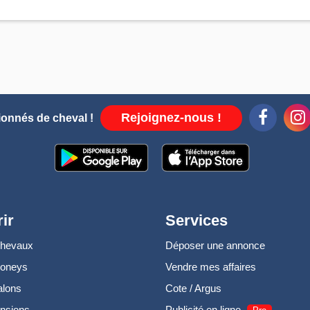
Rejoignez-nous !
ionnés de cheval !
ir
Services
chevaux
Déposer une annonce
poneys
Vendre mes affaires
alons
Cote / Argus
nsions
Publicité en ligne