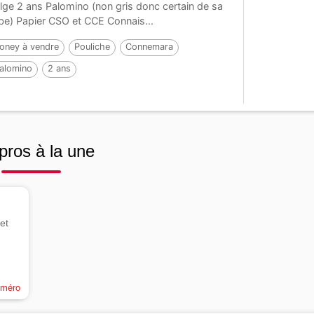
lge 2 ans Palomino (non gris donc certain de sa
be) Papier CSO et CCE Connais...
oney à vendre
Pouliche
Connemara
alomino
2 ans
ar :
LUMOS ENDHIL D’ALAM (CO)
pros à la une
et
uméro