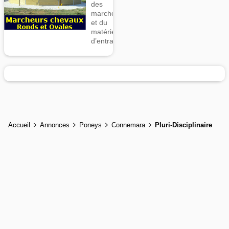
des
marcheurs
et du
matériel
d’entrainement
Accueil
Annonces
Poneys
Connemara
Pluri-Disciplinaire