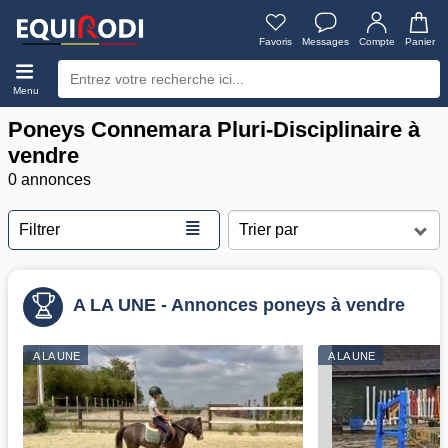
Favoris
Messages
Compte
Panier
Menu
Poneys Connemara Pluri-Disciplinaire à
vendre
0 annonces
≣
Filtrer
A LA UNE - Annonces poneys à vendre
A LA UNE
A LA UNE