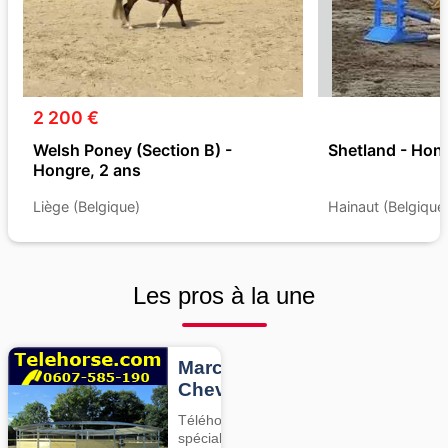
2 200 €
Welsh Poney (Section B) -
Shetland - Hong
Hongre, 2 ans
Liège (Belgique)
Hainaut (Belgique
Les pros à la une
Marcheurs
Chevaux
Téléhorse,
spécialiste