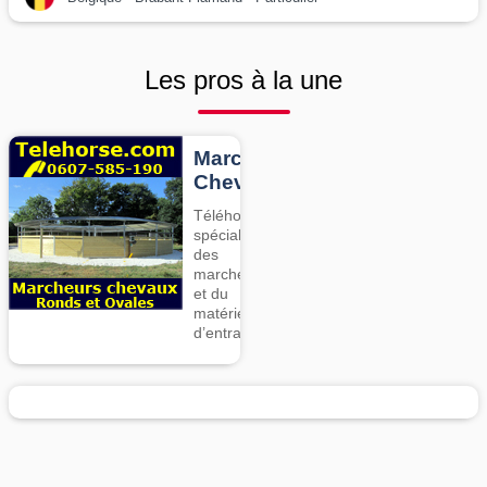
Les pros à la une
Marcheurs
Chevaux
Téléhorse,
spécialiste
des
marcheurs
et du
matériel
d’entrainement