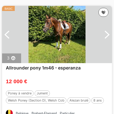
BASIC
3
Allrounder pony 1m46 - esperanza
12 000 €
Poney à vendre
Jument
Welsh Poney (Section D), Welsh Cob
Alezan brulé
8 ans
146 cm
Belgique
Brabant-Flamand
Particulier