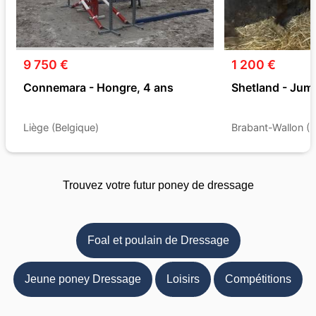
9 750 €
1 200 €
Connemara - Hongre, 4 ans
Shetland - Jum
Liège (Belgique)
Brabant-Wallon (B
Trouvez votre futur poney de dressage
Foal et poulain de Dressage
Jeune poney Dressage
Loisirs
Compétitions