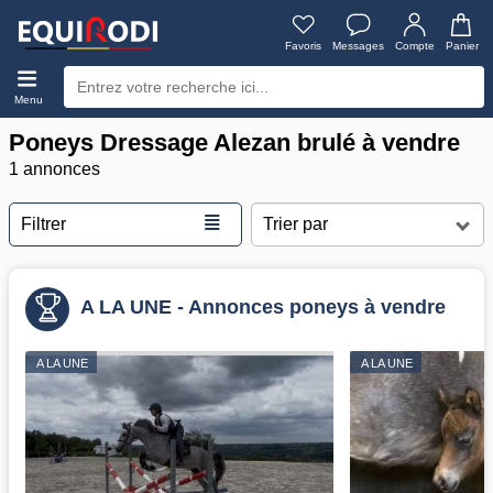
Favoris
Messages
Compte
Panier
Menu
Poneys Dressage Alezan brulé à vendre
1 annonces
≣
Filtrer
A LA UNE - Annonces poneys à vendre
A LA UNE
A LA UNE