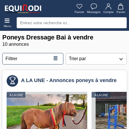
Favoris
Messages
Compte
Panier
Menu
Poneys Dressage Bai à vendre
10 annonces
≣
Filtrer
A LA UNE - Annonces poneys à vendre
A LA UNE
A LA UNE