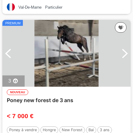
Val-De-Marne
Particulier
PREMIUM
3
NOUVEAU
Poney new forest de 3 ans
< 7 000 €
Poney à vendre
Hongre
New Forest
Bai
3 ans