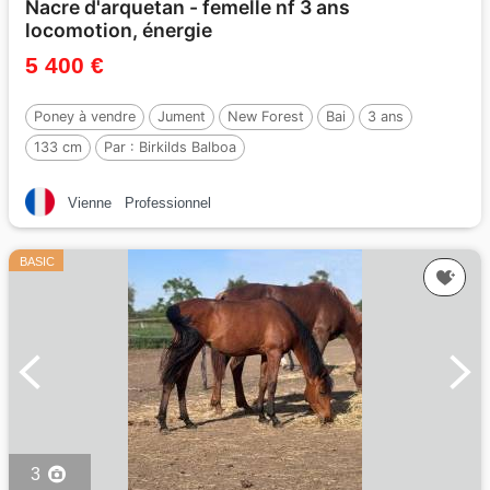
Nacre d'arquetan - femelle nf 3 ans
locomotion, énergie
5 400 €
Poney à vendre
Jument
New Forest
Bai
3 ans
133 cm
Par :
Birkilds Balboa
Vienne
Professionnel
BASIC
3