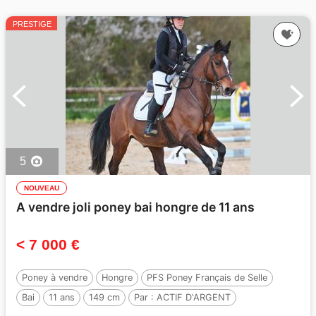
PRESTIGE
5
NOUVEAU
A vendre joli poney bai hongre de 11 ans
< 7 000 €
Poney à vendre
Hongre
PFS Poney Français de Selle
Bai
11 ans
149 cm
Par :
ACTIF D'ARGENT