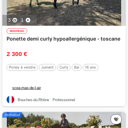
3
1
NOUVEAU
Ponette demi curly hypoallergénique - toscane
2 300 €
Poney à vendre
Jument
Curly
Bai
16 ans
scea-mas-de-l-air
Bouches-du-Rhône
Professionnel
PREMIUM