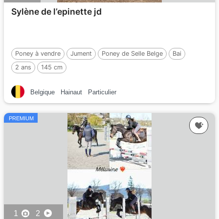
Sylène de l’epinette jd
Poney à vendre
Jument
Poney de Selle Belge
Bai
2 ans
145 cm
Belgique
Hainaut
Particulier
PREMIUM
1
2