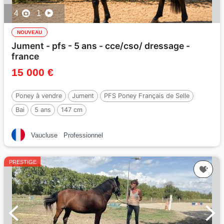
4
1
NOUVEAU
Jument - pfs - 5 ans - cce/cso/ dressage -
france
15 000 €
Poney à vendre
Jument
PFS Poney Français de Selle
Bai
5 ans
147 cm
Vaucluse
Professionnel
PRESTIGE