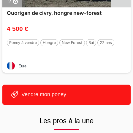
2
Quorigan de civry, hongre new-forest
4 500 €
Poney à vendre
Hongre
New Forest
Bai
22 ans
Eure
Vendre mon poney
Les pros à la une