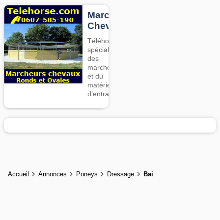
Marcheurs
Chevaux
Téléhorse,
spécialiste
des
marcheurs
et du
matériel
d’entrainement
Accueil
Annonces
Poneys
Dressage
Bai