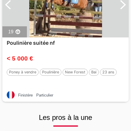
19
Poulinière suitée nf
< 5 000 €
Poney à vendre
Poulinière
New Forest
Bai
23 ans
Finistère
Particulier
Les pros à la une