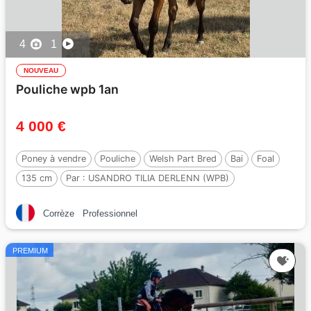
4
1
NOUVEAU
Pouliche wpb 1an
4 000 €
Poney à vendre
Pouliche
Welsh Part Bred
Bai
Foal
135 cm
Par :
USANDRO TILIA DERLENN (WPB)
Corrèze
Professionnel
PREMIUM