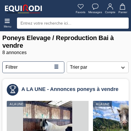
Favoris
Messages
Compte
Panier
Menu
Poneys Elevage / Reproduction Bai à
vendre
8 annonces
≣
Filtrer
A LA UNE - Annonces poneys à vendre
A LA UNE
A LA UNE