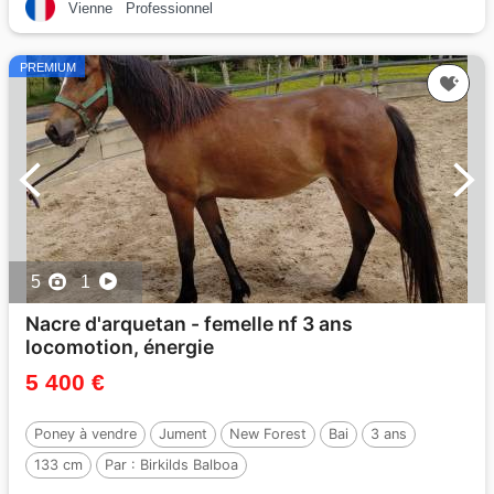
Vienne
Professionnel
PREMIUM
5
1
Nacre d'arquetan - femelle nf 3 ans
locomotion, énergie
5 400 €
Poney à vendre
Jument
New Forest
Bai
3 ans
133 cm
Par :
Birkilds Balboa