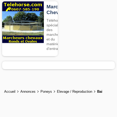
Marcheurs
Chevaux
Téléhorse,
spécialiste
des
marcheurs
et du
matériel
d’entrainement
Accueil
Annonces
Poneys
Elevage / Reproduction
Bai