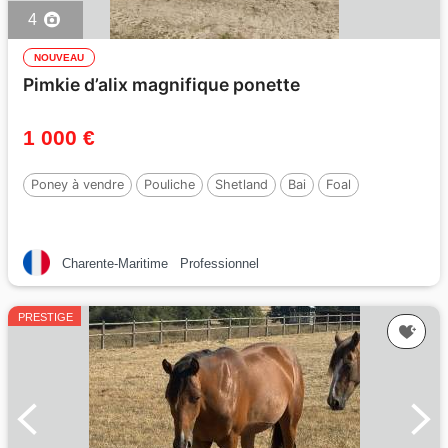
4
NOUVEAU
Pimkie d’alix magnifique ponette
1 000 €
Poney à vendre
Pouliche
Shetland
Bai
Foal
Charente-Maritime
Professionnel
PRESTIGE