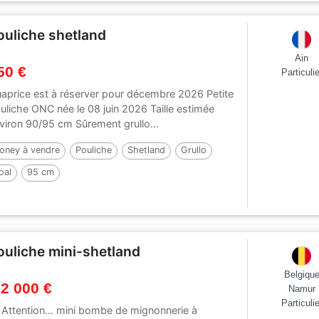
ouliche shetland
Ain
50 €
Particulie
aprice est à réserver pour décembre 2026 Petite
uliche ONC née le 08 juin 2026 Taille estimée
viron 90/95 cm Sûrement grullo...
oney à vendre
Pouliche
Shetland
Grullo
oal
95 cm
ouliche mini-shetland
Belgiqu
 2 000 €
Namur
Particulie
 Attention… mini bombe de mignonnerie à