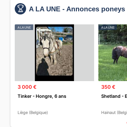
A LA UNE - Annonces poneys 
A LA UNE
A LA UNE
3 000 €
350 €
Tinker - Hongre, 6 ans
Shetland - 
Liège (Belgique)
Hainaut (Belg