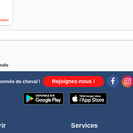
uméro
rullo
Rejoignez-nous !
ionnés de cheval !
ir
Services