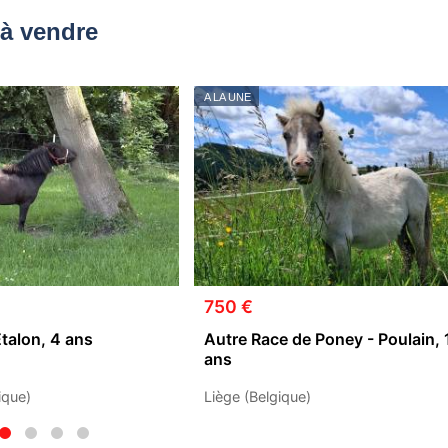
à vendre
A LA UNE
750 €
Etalon, 4 ans
Autre Race de Poney - Poulain, 
ans
ique)
Liège (Belgique)