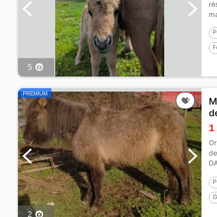
ré
ma
P
F
5
PREMIUM
M
d
1
Or
de
D
D'
P
G
P
2