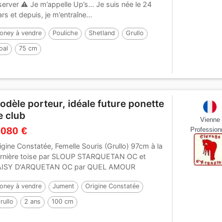
server ⚠️ Je m’appelle Up’s… Je suis née le 24
rs et depuis, je m’entraîne...
oney à vendre
Pouliche
Shetland
Grullo
oal
75 cm
odèle porteur, idéale future ponette
e club
Vienne
 080 €
Profession
igine Constatée, Femelle Souris (Grullo) 97cm à la
rnière toise par SLOUP STARQUETAN OC et
AISY D'ARQUETAN OC par QUEL AMOUR
ANGELS...
oney à vendre
Jument
Origine Constatée
rullo
2 ans
100 cm
ar :
SLOUP STARQUETAN