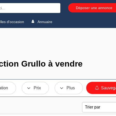
Déposer une annonce
les d'occasion
Annuaire
tion Grullo à vendre
ation
Prix
Plus
Sauvega