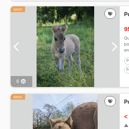
BASIC
P
9
Qu
po
en
P
F
6
BASIC
P
<
⚠️