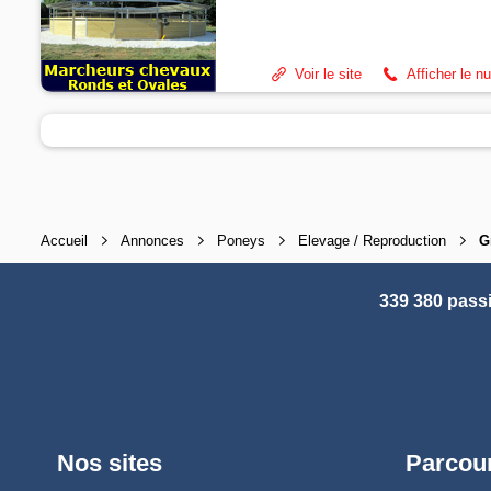
Voir le site
Afficher le n
Accueil
Annonces
Poneys
Elevage / Reproduction
G
339 380 pass
Nos sites
Parcour