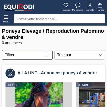
Favoris
Messages
Compte
Panier
Menu
Poneys Elevage / Reproduction Palomino
à vendre
0 annonces
≣
Filtrer
A LA UNE - Annonces poneys à vendre
A LA UNE
A LA UNE