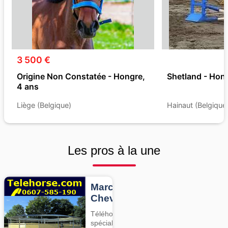
3 500 €
Origine Non Constatée - Hongre,
Shetland - Hong
4 ans
Liège (Belgique)
Hainaut (Belgique
Les pros à la une
Marcheurs
Chevaux
Téléhorse,
spécialiste