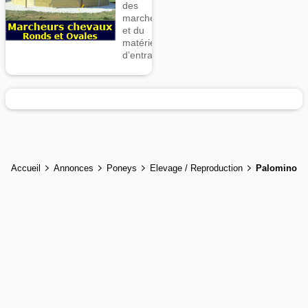
des
marcheurs
et du
matériel
d’entrainement
Accueil
Annonces
Poneys
Elevage / Reproduction
Palomino