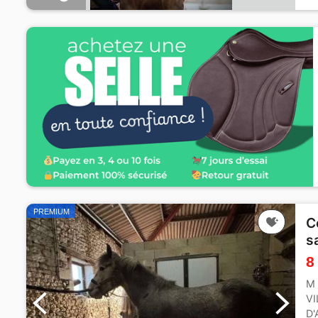
PREMIUM
C
s
8
M 
VI
D'