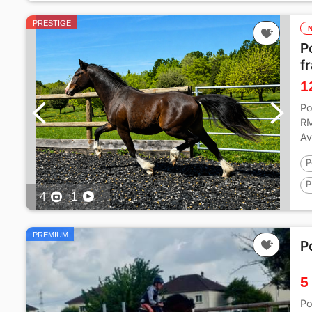
PRESTIGE
P
f
1
Po
RM
Av
P
P
4
1
1
PREMIUM
P
5
Po