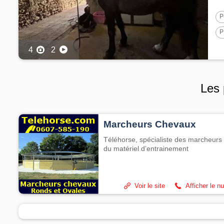
MA
P
P
1
4
2
Les 
Marcheurs Chevaux
Téléhorse, spécialiste des marcheurs 
du matériel d’entrainement
Voir le site
Afficher le n