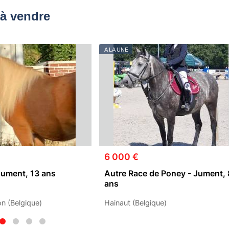
à vendre
A LA UNE
6 000 €
Jument, 13 ans
Autre Race de Poney - Jument, 
ans
n (Belgique)
Hainaut (Belgique)