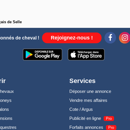
ais de Selle
Rejoignez-nous !
ionnés de cheval !
ir
Services
chevaux
Déposer une annonce
poneys
Vendre mes affaires
alons
Cote / Argus
nsions
Publicité en ligne
Pro
questres
Forfaits annonces
Pro