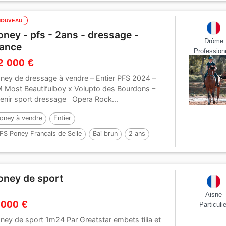
NOUVEAU
oney - pfs - 2ans - dressage -
Drôme
rance
Profession
2 000 €
ney de dressage à vendre – Entier PFS 2024 –
 Most Beautifulboy x Volupto des Bourdons –
enir sport dressage Opera Rock...
oney à vendre
Entier
FS Poney Français de Selle
Bai brun
2 ans
45 cm
oney de sport
Aisne
 000 €
Particulie
ney de sport 1m24 Par Greatstar embets tilia et