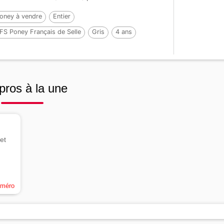
UVIS NF...
oney à vendre
Entier
FS Poney Français de Selle
Gris
4 ans
39 cm
Par :
IWAN DE VILLATE
pros à la une
et
uméro