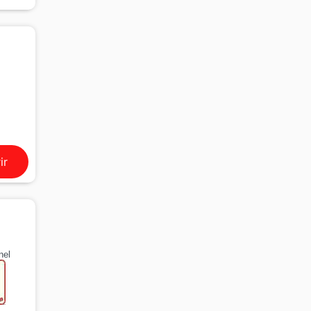
ir
nel