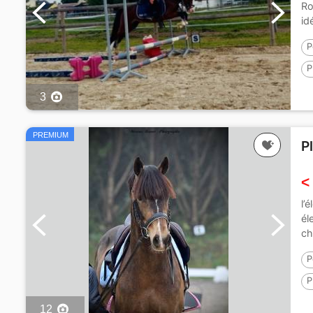
Ro
id
P
P
3
PREMIUM
P
<
l’
él
ch
P
P
12