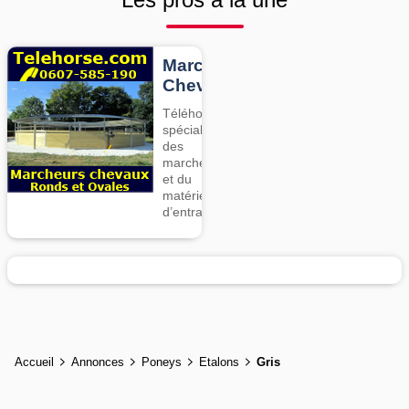
Marcheurs
Chevaux
Téléhorse,
spécialiste
des
marcheurs
et du
matériel
d’entrainement
Accueil
Annonces
Poneys
Etalons
Gris