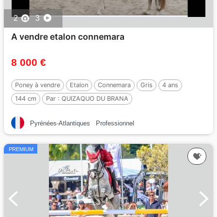
2
3
A vendre etalon connemara
8 000 €
Poney à vendre
Etalon
Connemara
Gris
4 ans
144 cm
Par :
QUIZAQUO DU BRANA
Pyrénées-Atlantiques
Professionnel
PREMIUM