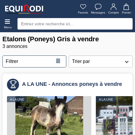
Favoris
Messages
Compte
Panier
Menu
Etalons (Poneys) Gris à vendre
3 annonces
≣
Filtrer
A LA UNE - Annonces poneys à vendre
A LA UNE
A LA UNE