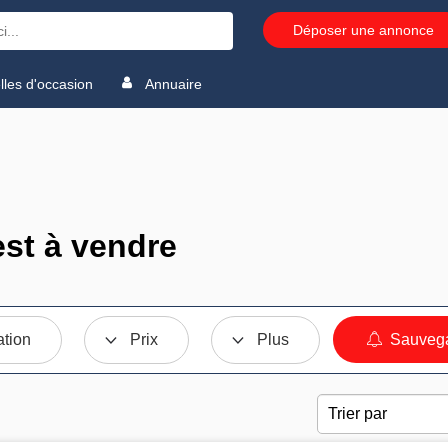
Déposer une annonce
les d'occasion
Annuaire
st à vendre
ation
Prix
Plus
Sauvega