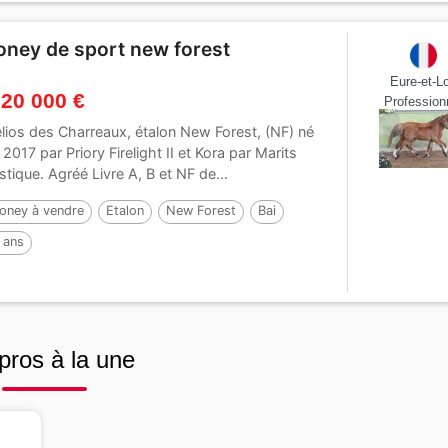
oney de sport new forest
Eure-et-Lo
 20 000 €
Profession
lios des Charreaux, étalon New Forest, (NF) né
 2017 par Priory Firelight II et Kora par Marits
stique. Agréé Livre A, B et NF de...
oney à vendre
Etalon
New Forest
Bai
 ans
pros à la une