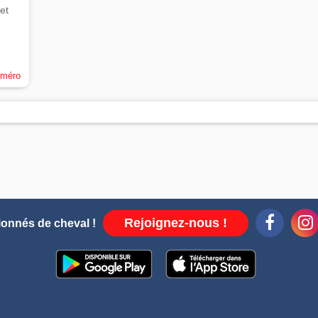
et
uméro
Rejoignez-nous !
ionnés de cheval !