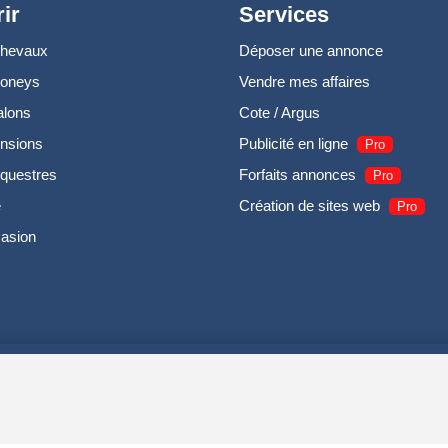
ir
Services
chevaux
Déposer une annonce
poneys
Vendre mes affaires
alons
Cote / Argus
nsions
Publicité en ligne
Pro
questres
Forfaits annonces
Pro
e
Création de sites web
Pro
casion
UIRODI SAS - R.C.S. DOLE 504 811 373 - TVA FR00504811373 -