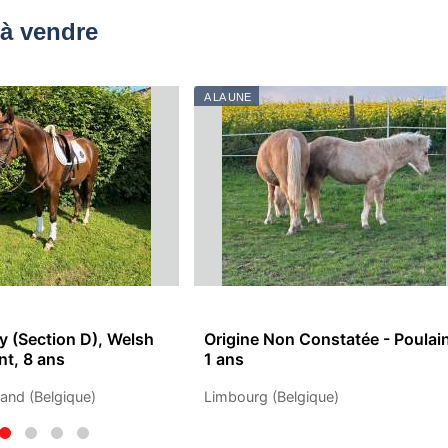
à vendre
A LA UNE
 (Section D), Welsh
Origine Non Constatée - Poulai
t, 8 ans
1 ans
and (Belgique)
Limbourg (Belgique)