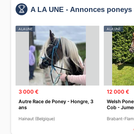
A LA UNE - Annonces poneys 
A LA UNE
A LA UNE
3 000 €
12 000 €
Autre Race de Poney - Hongre, 3
Welsh Poney
ans
Cob - Jumen
Hainaut (Belgique)
Brabant-Flam