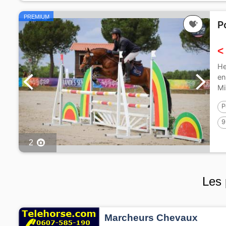
PREMIUM
P
<
He
en
Mi
P
9
2
Les 
Marcheurs Chevaux