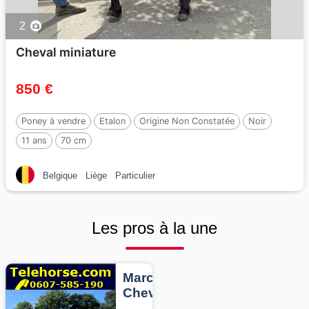
2
Cheval miniature
850 €
Poney à vendre
Etalon
Origine Non Constatée
Noir
11 ans
70 cm
Belgique
Liège
Particulier
Les pros à la une
Marcheurs
Chevaux