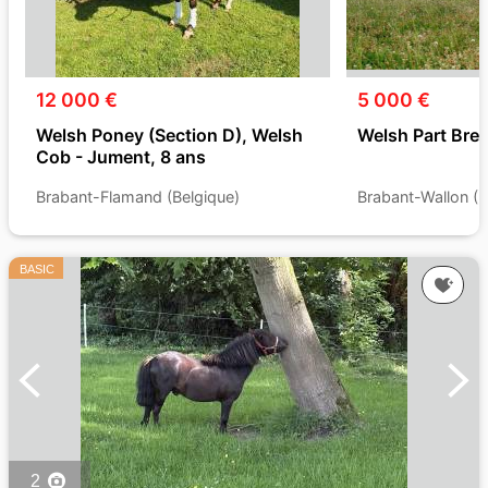
12 000 €
5 000 €
Welsh Poney (Section D), Welsh
Welsh Part Bred
Cob - Jument, 8 ans
Brabant-Flamand (Belgique)
Brabant-Wallon (B
BASIC
2