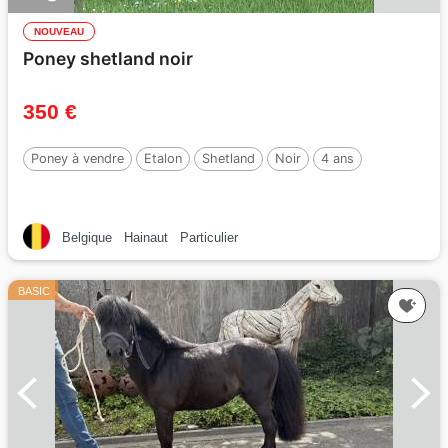
NOUVEAU
Poney shetland noir
350 €
Poney à vendre
Etalon
Shetland
Noir
4 ans
Belgique
Hainaut
Particulier
BASIC