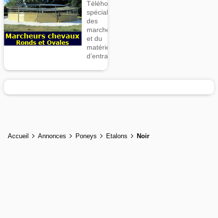
Téléhorse,
spécialiste
des
marcheurs
et du
matériel
d’entrainement
Accueil
Annonces
Poneys
Etalons
Noir