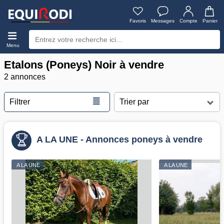
Favoris
Messages
Compte
Panier
Menu
Etalons (Poneys) Noir à vendre
2 annonces
≣
Filtrer
A LA UNE - Annonces poneys à vendre
A LA UNE
A LA UNE