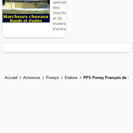
spécialiste
des
marcheurs
et du
matériel
d’entrainement
Accueil
Annonces
Poneys
Etalons
PFS Poney Français de Sel