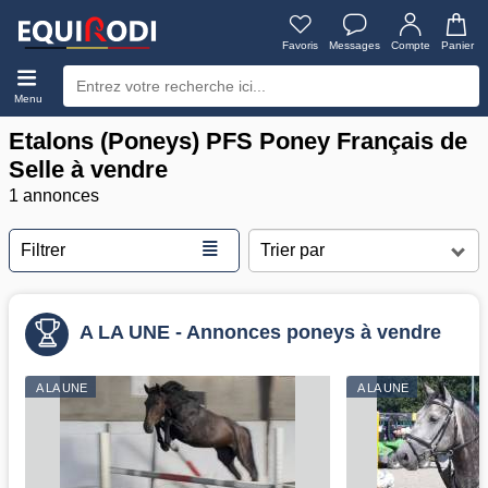
Favoris
Messages
Compte
Panier
Menu
Etalons (Poneys) PFS Poney Français de
Selle à vendre
1 annonces
≣
Filtrer
A LA UNE - Annonces poneys à vendre
A LA UNE
A LA UNE