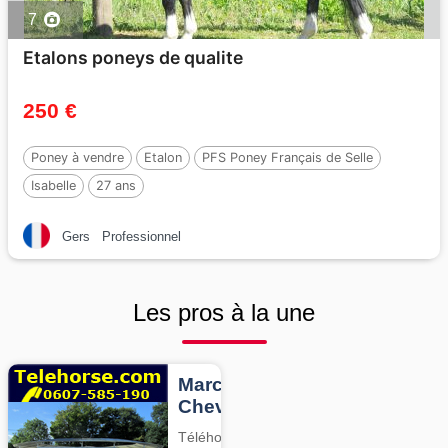
7
Etalons poneys de qualite
250 €
Poney à vendre
Etalon
PFS Poney Français de Selle
Isabelle
27 ans
Gers
Professionnel
Les pros à la une
Marcheurs
Chevaux
Téléhorse,