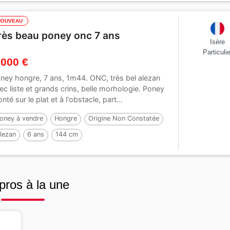
NOUVEAU
rès beau poney onc 7 ans
Isère
Particulie
 000 €
ney hongre, 7 ans, 1m44. ONC, très bel alezan
ec liste et grands crins, belle morhologie. Poney
nté sur le plat et à l'obstacle, part...
oney à vendre
Hongre
Origine Non Constatée
lezan
6 ans
144 cm
pros à la une