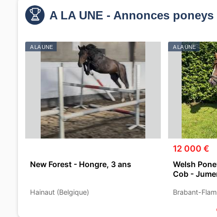
A LA UNE - Annonces poneys 
A LA UNE
A LA UNE
12 000 €
New Forest - Hongre, 3 ans
Welsh Poney
Cob - Jumen
Hainaut (Belgique)
Brabant-Flam