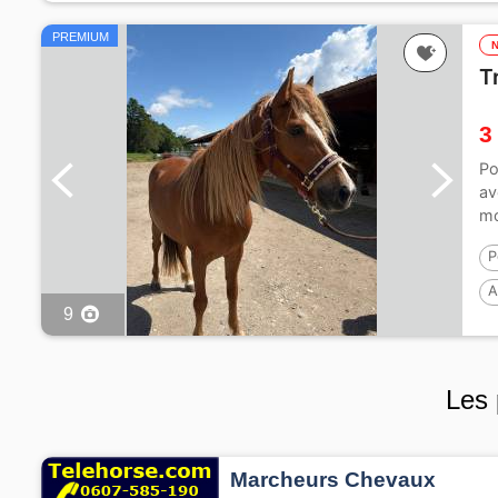
PREMIUM
T
3
Po
av
mo
P
A
9
Les 
Marcheurs Chevaux