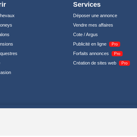
ir
Services
chevaux
Déposer une annonce
poneys
Vendre mes affaires
alons
Cote / Argus
nsions
Publicité en ligne
Pro
questres
Forfaits annonces
Pro
e
Création de sites web
Pro
casion
UIRODI SAS - R.C.S. DOLE 504 811 373 - TVA FR00504811373 -