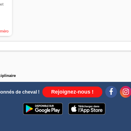
et
uméro
ciplinaire
Rejoignez-nous !
ionnés de cheval !