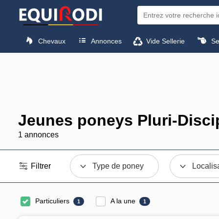
Chevaux
Annonces
Vide Sellerie
Sel
Jeunes poneys Pluri-Discip
1 annonces
Filtrer
Type de poney
Localis
Particuliers
A la une
1
1