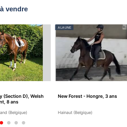
à vendre
A LA UNE
 (Section D), Welsh
New Forest - Hongre, 3 ans
t, 8 ans
and (Belgique)
Hainaut (Belgique)