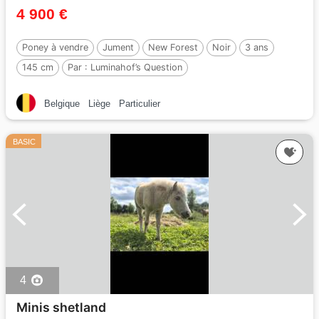
4 900 €
Poney à vendre
Jument
New Forest
Noir
3 ans
145 cm
Par :
Luminahof’s Question
Belgique
Liège
Particulier
BASIC
4
Minis shetland