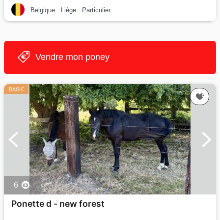
Belgique
Liège
Particulier
Vendre mon poney
BASIC
6
Ponette d - new forest