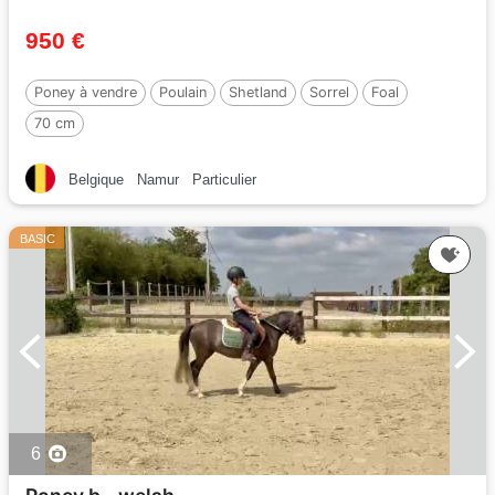
950 €
Poney à vendre
Poulain
Shetland
Sorrel
Foal
70 cm
Belgique
Namur
Particulier
BASIC
6