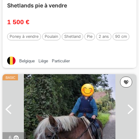
Shetlands pie à vendre
1 500 €
Poney à vendre
Poulain
Shetland
Pie
2 ans
90 cm
Belgique
Liège
Particulier
BASIC
6