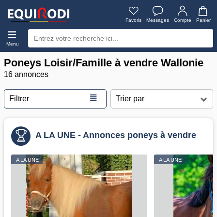
Favoris
Messages
Compte
Panier
Menu
Poneys Loisir/Famille à vendre Wallonie
16 annonces
≣
Filtrer
A LA UNE - Annonces poneys à vendre
A LA UNE
A LA UNE