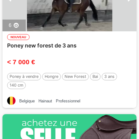
6
NOUVEAU
Poney new forest de 3 ans
< 7 000 €
Poney à vendre
Hongre
New Forest
Bai
3 ans
140 cm
Belgique
Hainaut
Professionnel