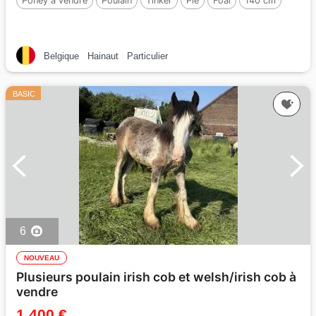
Poney à vendre
Poulain
Tinker
Pie
Foal
140 cm
Belgique
Hainaut
Particulier
BASIC
6
NOUVEAU
Plusieurs poulain irish cob et welsh/irish cob à
vendre
1 400 €