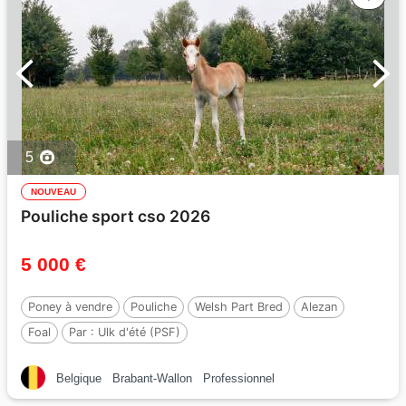
5
NOUVEAU
Pouliche sport cso 2026
5 000 €
Poney à vendre
Pouliche
Welsh Part Bred
Alezan
Foal
Par :
Ulk d'été (PSF)
Belgique
Brabant-Wallon
Professionnel