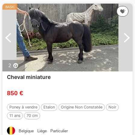
BASIC
2
Cheval miniature
850 €
Poney à vendre
Etalon
Origine Non Constatée
Noir
11 ans
70 cm
Belgique
Liège
Particulier