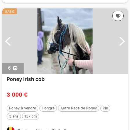
BASIC
6
Poney irish cob
3 000 €
Poney à vendre
Hongre
Autre Race de Poney
Pie
3 ans
137 cm