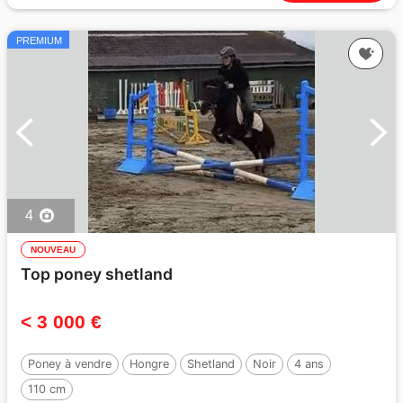
PREMIUM
4
NOUVEAU
Top poney shetland
< 3 000 €
Poney à vendre
Hongre
Shetland
Noir
4 ans
110 cm