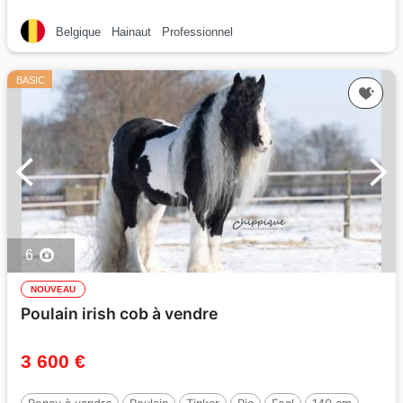
Belgique
Hainaut
Professionnel
BASIC
6
NOUVEAU
Poulain irish cob à vendre
3 600 €