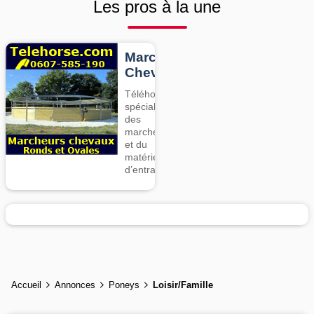
Les pros à la une
Marcheurs
Chevaux
Téléhorse,
spécialiste
des
marcheurs
et du
matériel
d’entrainement
Accueil
Annonces
Poneys
Loisir/Famille