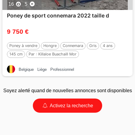
16
5
Poney de sport connemara 2022 taille d
9 750 €
Poney à vendre
Hongre
Connemara
Gris
4 ans
145 cm
Par :
Killaloe Buachaill Mor
Belgique
Liège
Professionnel
Soyez alerté quand de nouvelles annonces sont disponibles
Activez la recherche