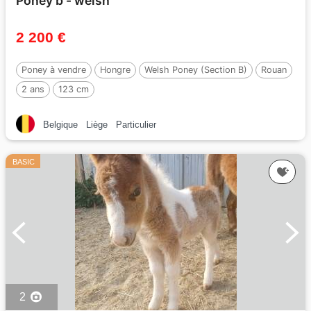
Poney b - welsh
2 200 €
Poney à vendre
Hongre
Welsh Poney (Section B)
Rouan
2 ans
123 cm
Belgique
Liège
Particulier
BASIC
2