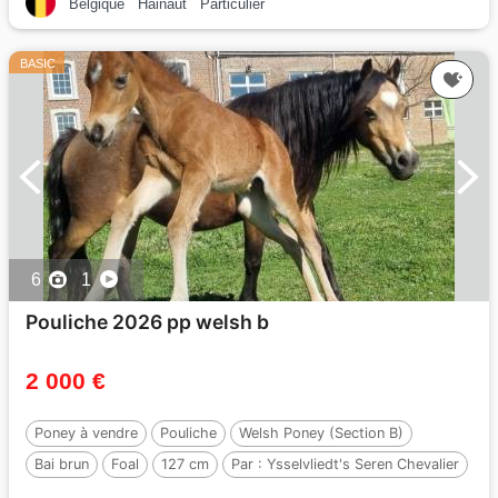
Belgique
Hainaut
Particulier
BASIC
6
1
Pouliche 2026 pp welsh b
2 000 €
Poney à vendre
Pouliche
Welsh Poney (Section B)
Bai brun
Foal
127 cm
Par :
Ysselvliedt's Seren Chevalier