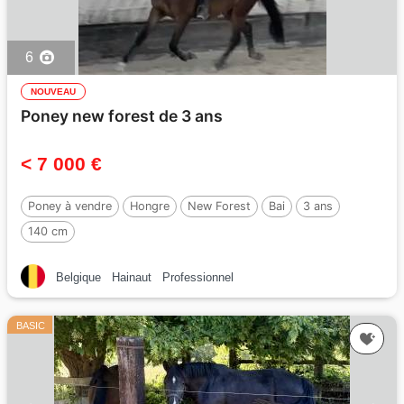
6
NOUVEAU
Poney new forest de 3 ans
< 7 000 €
Poney à vendre
Hongre
New Forest
Bai
3 ans
140 cm
Belgique
Hainaut
Professionnel
BASIC