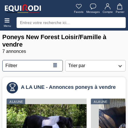
Favoris
Messages
Compte
Panier
Menu
Poneys New Forest Loisir/Famille à
vendre
7 annonces
≣
Filtrer
A LA UNE - Annonces poneys à vendre
A LA UNE
A LA UNE