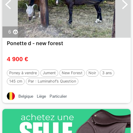
6
Ponette d - new forest
4 900 €
Poney à vendre
Jument
New Forest
Noir
3 ans
145 cm
Par :
Luminahof’s Question
Belgique
Liège
Particulier