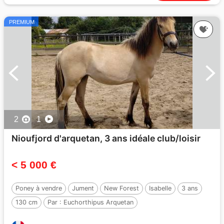
PREMIUM
2
1
Nioufjord d'arquetan, 3 ans idéale club/loisir
< 5 000 €
Poney à vendre
Jument
New Forest
Isabelle
3 ans
130 cm
Par :
Euchorthipus Arquetan