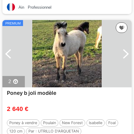
Ain
Professionnel
PREMIUM
2
Poney b joli modèle
2 640 €
Poney à vendre
Poulain
New Forest
Isabelle
Foal
120 cm
Par :
UTRILLO D'ARQUETAN