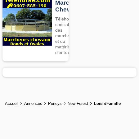
Marcheurs
Chevaux
Téléhorse,
spécialiste
des
marcheurs
et du
matériel
d’entrainement
Accueil
Annonces
Poneys
New Forest
Loisir/Famille