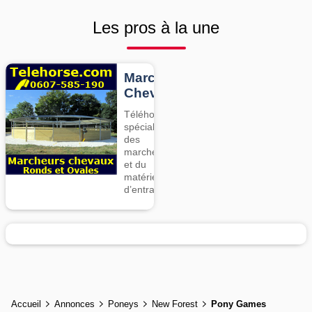
Les pros à la une
Marcheurs
Chevaux
Téléhorse,
spécialiste
des
marcheurs
et du
matériel
d’entrainement
Accueil
Annonces
Poneys
New Forest
Pony Games