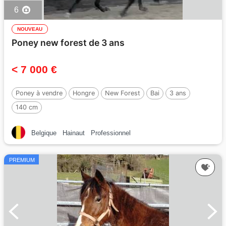
6
NOUVEAU
Poney new forest de 3 ans
< 7 000 €
Poney à vendre
Hongre
New Forest
Bai
3 ans
140 cm
Belgique
Hainaut
Professionnel
PREMIUM