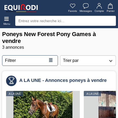
Favoris
Messages
Compte
Panier
Menu
Poneys New Forest Pony Games à
vendre
3 annonces
≣
Filtrer
A LA UNE - Annonces poneys à vendre
A LA UNE
A LA UNE