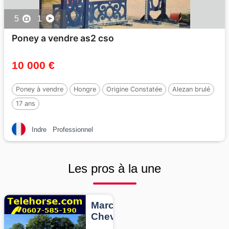
5
1
Poney a vendre as2 cso
10 000 €
Poney à vendre
Hongre
Origine Constatée
Alezan brulé
17 ans
Indre
Professionnel
Les pros à la une
Marcheurs
Chevaux