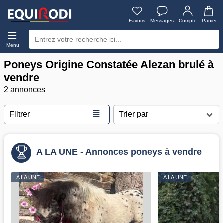
Favoris
Messages
Compte
Panier
Menu
Poneys Origine Constatée Alezan brulé à
vendre
2 annonces
≣
Filtrer
A LA UNE - Annonces poneys à vendre
A LA UNE
A LA UNE