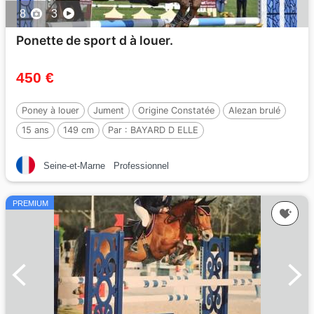
8
3
Ponette de sport d à louer.
450 €
Poney à louer
Jument
Origine Constatée
Alezan brulé
15 ans
149 cm
Par :
BAYARD D ELLE
Seine-et-Marne
Professionnel
PREMIUM