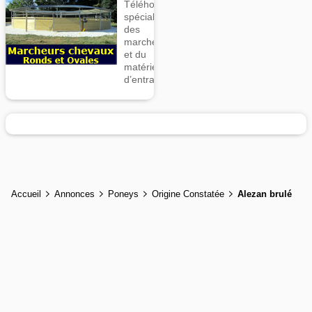
Téléhorse,
spécialiste
des
marcheurs
et du
matériel
d’entrainement
Accueil
Annonces
Poneys
Origine Constatée
Alezan brulé