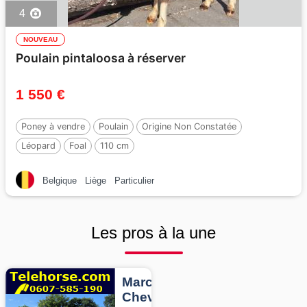
4
NOUVEAU
Poulain pintaloosa à réserver
1 550 €
Poney à vendre
Poulain
Origine Non Constatée
Léopard
Foal
110 cm
Belgique
Liège
Particulier
Les pros à la une
Marcheurs
Chevaux