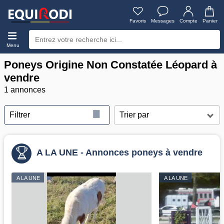
Favoris
Messages
Compte
Panier
Menu
Poneys Origine Non Constatée Léopard à
vendre
1 annonces
≣
Filtrer
A LA UNE - Annonces poneys à vendre
A LA UNE
A LA UNE