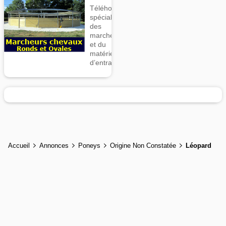
Téléhorse,
spécialiste
des
marcheurs
et du
matériel
d’entrainement
Accueil
Annonces
Poneys
Origine Non Constatée
Léopard