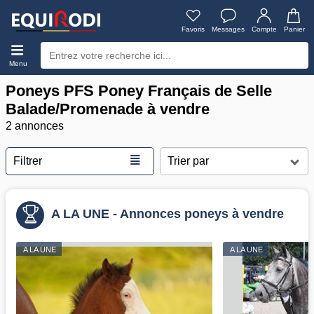
Favoris
Messages
Compte
Panier
Menu
Poneys PFS Poney Français de Selle
Balade/Promenade à vendre
2 annonces
≣
Filtrer
A LA UNE - Annonces poneys à vendre
A LA UNE
A LA UNE