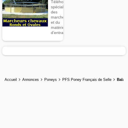
Téléhorse,
spécialiste
des
marcheurs
et du
matériel
d’entrainement
Accueil
Annonces
Poneys
PFS Poney Français de Selle
Balad