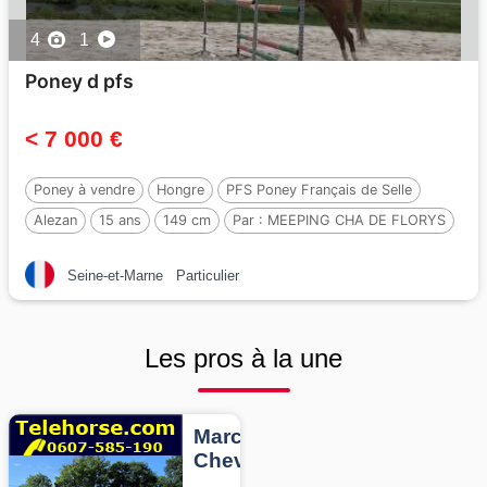
4
1
Poney d pfs
< 7 000 €
Poney à vendre
Hongre
PFS Poney Français de Selle
Alezan
15 ans
149 cm
Par :
MEEPING CHA DE FLORYS
Seine-et-Marne
Particulier
Les pros à la une
Marcheurs
Chevaux