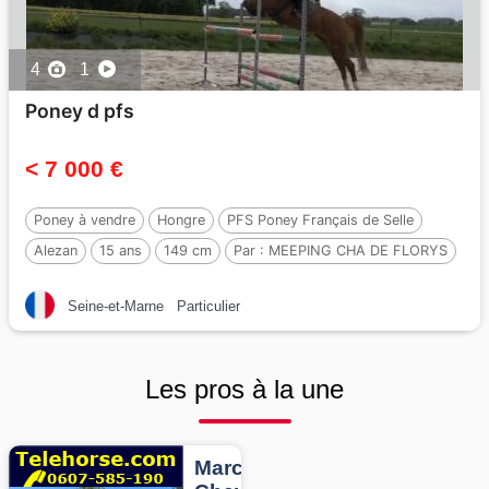
4
1
Poney d pfs
< 7 000 €
Poney à vendre
Hongre
PFS Poney Français de Selle
Alezan
15 ans
149 cm
Par :
MEEPING CHA DE FLORYS
Seine-et-Marne
Particulier
Les pros à la une
Marcheurs