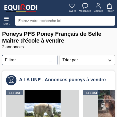
Favoris
Messages
Compte
Panier
Menu
Poneys PFS Poney Français de Selle
Maître d'école à vendre
2 annonces
≣
Filtrer
A LA UNE - Annonces poneys à vendre
A LA UNE
A LA UNE