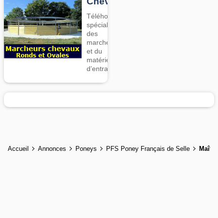
Chevaux
Téléhorse,
spécialiste
des
marcheurs
et du
matériel
d’entrainement
Accueil
Annonces
Poneys
PFS Poney Français de Selle
Maître