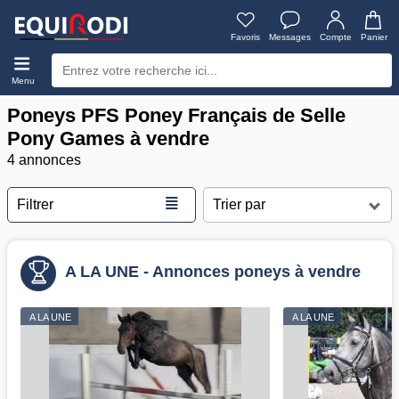
Favoris
Messages
Compte
Panier
Menu
Poneys PFS Poney Français de Selle
Pony Games à vendre
4 annonces
≣
Filtrer
A LA UNE - Annonces poneys à vendre
A LA UNE
A LA UNE