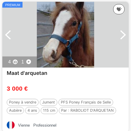
PREMIUM
4
1
Maat d'arquetan
3 000 €
Poney à vendre
Jument
PFS Poney Français de Selle
Aubère
4 ans
115 cm
Par :
RABOLIOT D'ARQUETAN
Vienne
Professionnel