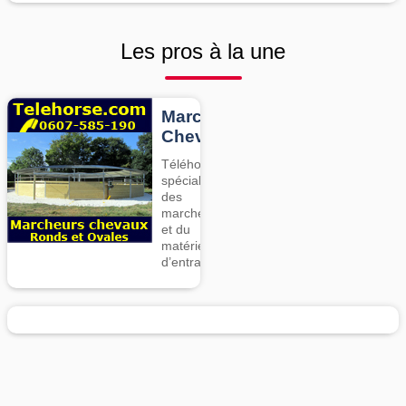
Les pros à la une
Marcheurs
Chevaux
Téléhorse,
spécialiste
des
marcheurs
et du
matériel
d’entrainement