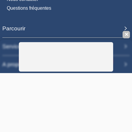
Questions fréquentes
Parcourir
✕
Services
Sauvegarder la recherche
A propos
Nos sites
COPYRIGHT 2006 - 2025 - EQUIRODI SAS - R.C.S. DOLE 504 811
373 - TVA FR00504811373