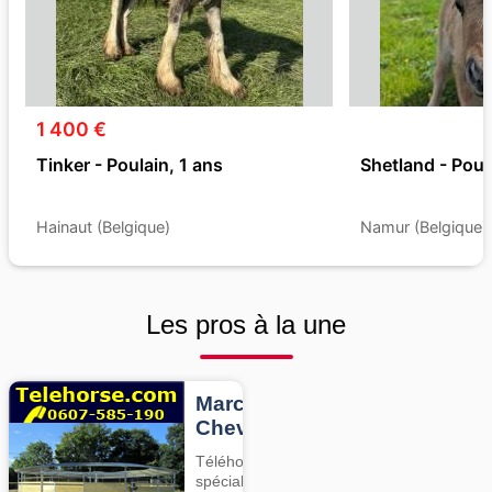
1 400 €
Tinker - Poulain, 1 ans
Shetland - Poul
Hainaut (Belgique)
Namur (Belgique)
Les pros à la une
Marcheurs
Chevaux
Téléhorse,
spécialiste