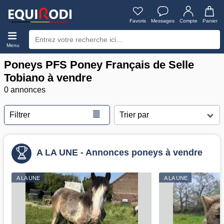
Favoris
Messages
Compte
Panier
Menu
Poneys PFS Poney Français de Selle
Tobiano à vendre
0 annonces
≣
Filtrer
A LA UNE - Annonces poneys à vendre
A LA UNE
A LA UNE