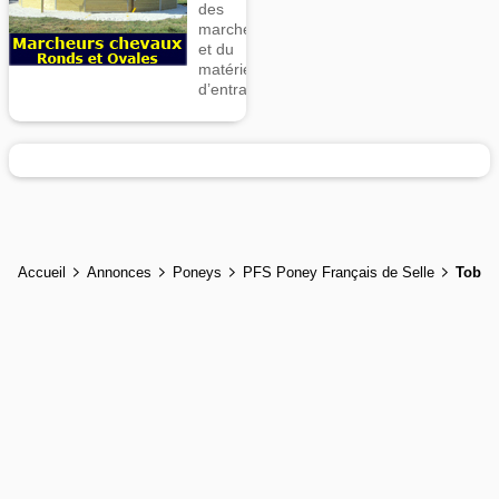
des
marcheurs
et du
matériel
d’entrainement
Accueil
Annonces
Poneys
PFS Poney Français de Selle
Tobia