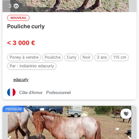
3
NOUVEAU
Pouliche curly
< 3 000 €
Poney à vendre
Pouliche
Curly
Noir
3 ans
115 cm
Par :
indianinio edacurly
edacurly
Côte d'Armor
Professionnel
PREMIUM