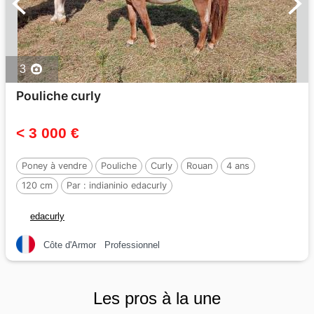
3
Pouliche curly
< 3 000 €
Poney à vendre
Pouliche
Curly
Rouan
4 ans
120 cm
Par :
indianinio edacurly
edacurly
Côte d'Armor
Professionnel
Les pros à la une