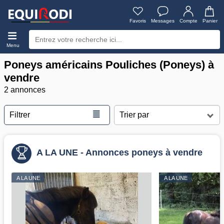
Favoris
Messages
Compte
Panier
Menu
Poneys américains Pouliches (Poneys) à
vendre
2 annonces
≣
Filtrer
A LA UNE - Annonces poneys à vendre
A LA UNE
A LA UNE