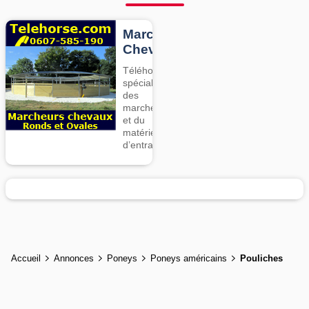
Marcheurs
Chevaux
Téléhorse,
spécialiste
des
marcheurs
et du
matériel
d’entrainement
Accueil
Annonces
Poneys
Poneys américains
Pouliches