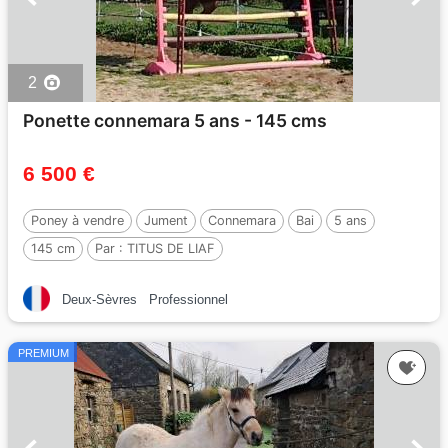
2
Ponette connemara 5 ans - 145 cms
6 500 €
Poney à vendre
Jument
Connemara
Bai
5 ans
145 cm
Par :
TITUS DE LIAF
Deux-Sèvres
Professionnel
PREMIUM