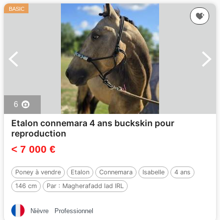
BASIC
6
Etalon connemara 4 ans buckskin pour
reproduction
< 7 000 €
Poney à vendre
Etalon
Connemara
Isabelle
4 ans
146 cm
Par :
Magherafadd lad IRL
Nièvre
Professionnel