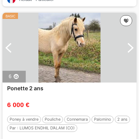
BASIC
6
Ponette 2 ans
6 000 €
Poney à vendre
Pouliche
Connemara
Palomino
2 ans
Par :
LUMOS ENDHIL D’ALAM (CO)