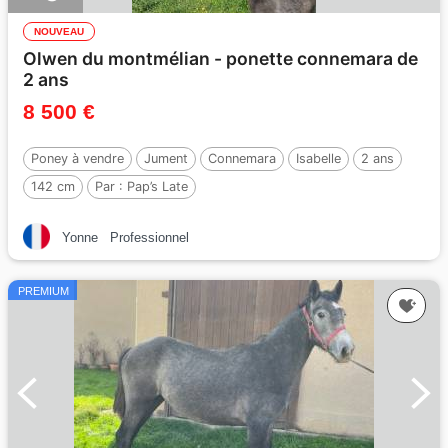
NOUVEAU
Olwen du montmélian - ponette connemara de
2 ans
8 500 €
Poney à vendre
Jument
Connemara
Isabelle
2 ans
142 cm
Par :
Pap’s Late
Yonne
Professionnel
PREMIUM