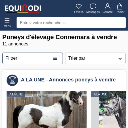
Favoris
Messages
Compte
Panier
Menu
Poneys d'élevage Connemara à vendre
11 annonces
≣
Filtrer
A LA UNE - Annonces poneys à vendre
A LA UNE
A LA UNE