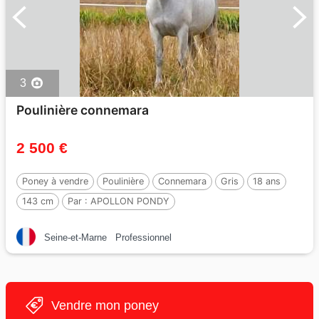
3
Poulinière connemara
2 500 €
Poney à vendre
Poulinière
Connemara
Gris
18 ans
143 cm
Par :
APOLLON PONDY
Seine-et-Marne
Professionnel
Vendre mon poney