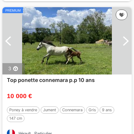
PREMIUM
3
Top ponette connemara p.p 10 ans
10 000 €
Poney à vendre
Jument
Connemara
Gris
9 ans
147 cm
Hérault
Particulier