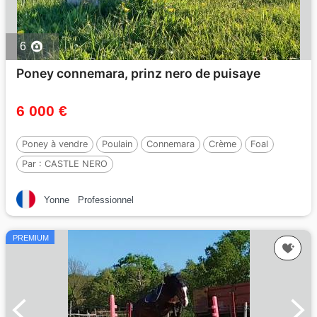
6
Poney connemara, prinz nero de puisaye
6 000 €
Poney à vendre
Poulain
Connemara
Crème
Foal
Par :
CASTLE NERO
Yonne
Professionnel
PREMIUM