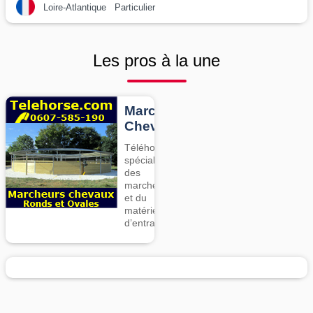
Loire-Atlantique
Particulier
Les pros à la une
Marcheurs
Chevaux
Téléhorse,
spécialiste
des
marcheurs
et du
matériel
d’entrainement