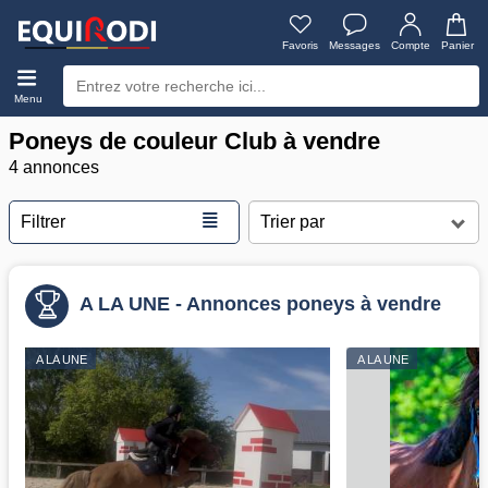
Favoris
Messages
Compte
Panier
Menu
Poneys de couleur Club à vendre
4 annonces
≣
Filtrer
A LA UNE - Annonces poneys à vendre
A LA UNE
A LA UNE