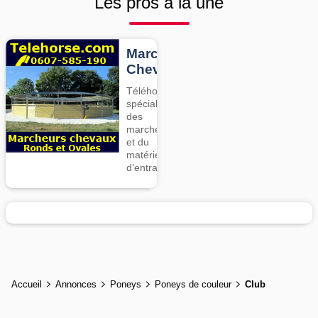
Les pros à la une
Marcheurs
Chevaux
Téléhorse,
spécialiste
des
marcheurs
et du
matériel
d’entrainement
Accueil
Annonces
Poneys
Poneys de couleur
Club