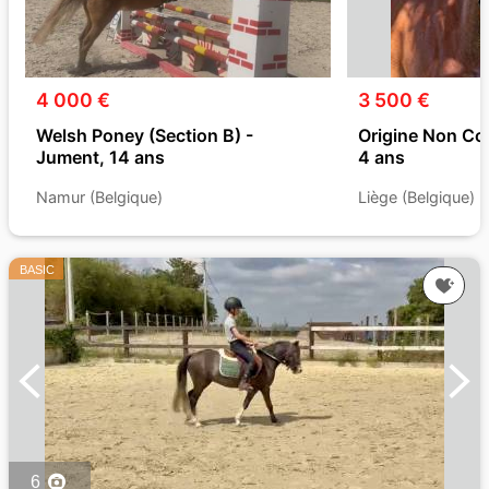
4 000 €
3 500 €
Welsh Poney (Section B) -
Origine Non Co
Jument, 14 ans
4 ans
Namur (Belgique)
Liège (Belgique)
BASIC
6