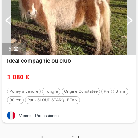
5
Idéal compagnie ou club
1 080 €
Poney à vendre
Hongre
Origine Constatée
Pie
3 ans
90 cm
Par :
SLOUP STARQUETAN
Vienne
Professionnel