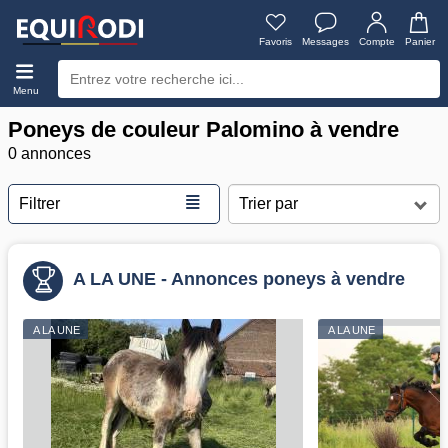
Favoris
Messages
Compte
Panier
Menu
Poneys de couleur Palomino à vendre
0 annonces
≣
Filtrer
A LA UNE - Annonces poneys à vendre
A LA UNE
A LA UNE