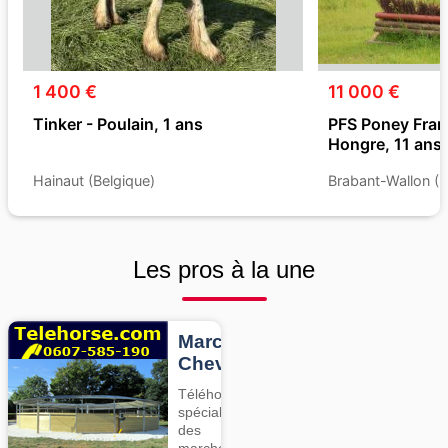
1 400 €
11 000 €
Tinker - Poulain, 1 ans
PFS Poney Franç
Hongre, 11 ans
Hainaut (Belgique)
Brabant-Wallon (B
Les pros à la une
Marcheurs
Chevaux
Téléhorse,
spécialiste
des