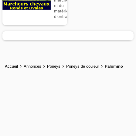
marcheurs
et du
matériel
d’entrainement
Accueil
Annonces
Poneys
Poneys de couleur
Palomino