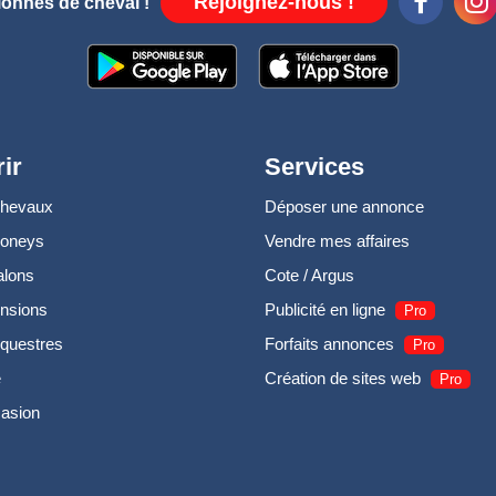
Rejoignez-nous !
ionnés de cheval !
ir
Services
chevaux
Déposer une annonce
poneys
Vendre mes affaires
alons
Cote / Argus
nsions
Publicité en ligne
Pro
questres
Forfaits annonces
Pro
e
Création de sites web
Pro
casion