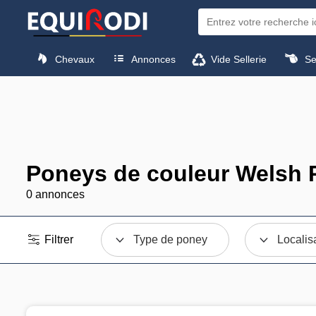
Chevaux
Annonces
Vide Sellerie
Sel
Poneys de couleur Welsh P
0 annonces
Filtrer
Type de poney
Localis