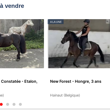
à vendre
A LA UNE
 Constatée - Etalon,
New Forest - Hongre, 3 ans
ue)
Hainaut (Belgique)