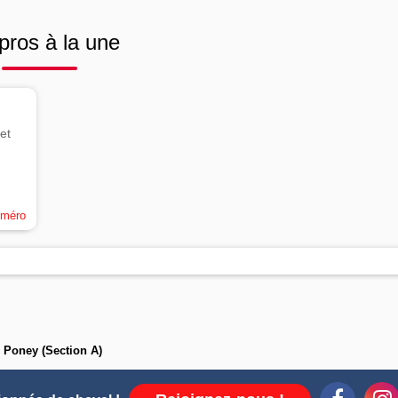
pros à la une
et
uméro
 Poney (Section A)