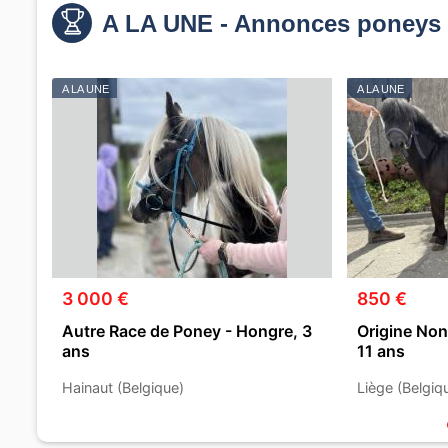
A LA UNE - Annonces poneys 
A LA UNE
A LA UNE
3 000 €
850 €
Autre Race de Poney - Hongre, 3
Origine Non
ans
11 ans
Hainaut (Belgique)
Liège (Belgiq