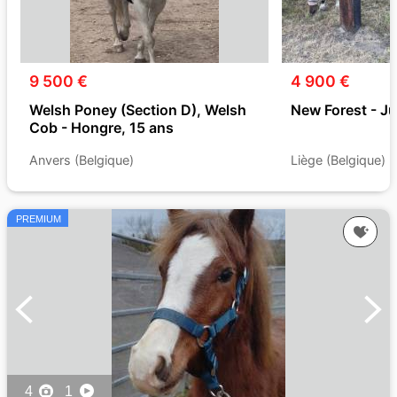
9 500 €
4 900 €
Welsh Poney (Section D), Welsh
New Forest - J
Cob - Hongre, 15 ans
Anvers (Belgique)
Liège (Belgique)
PREMIUM
4
1