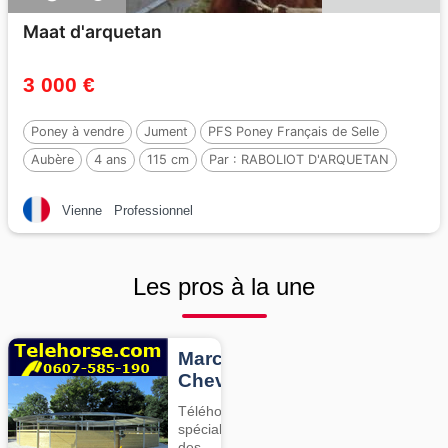
Maat d'arquetan
3 000 €
Poney à vendre
Jument
PFS Poney Français de Selle
Aubère
4 ans
115 cm
Par :
RABOLIOT D'ARQUETAN
Vienne
Professionnel
Les pros à la une
Marcheurs
Chevaux
Téléhorse,
spécialiste
des