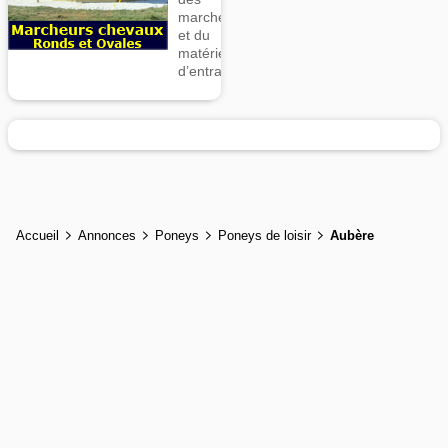
marcheurs
et du
matériel
d’entrainement
Accueil
Annonces
Poneys
Poneys de loisir
Aubère