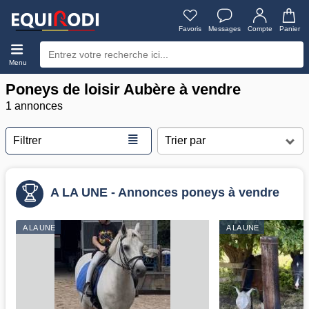
Favoris
Messages
Compte
Panier
Menu
Poneys de loisir Aubère à vendre
1 annonces
≣
Filtrer
A LA UNE - Annonces poneys à vendre
A LA UNE
A LA UNE