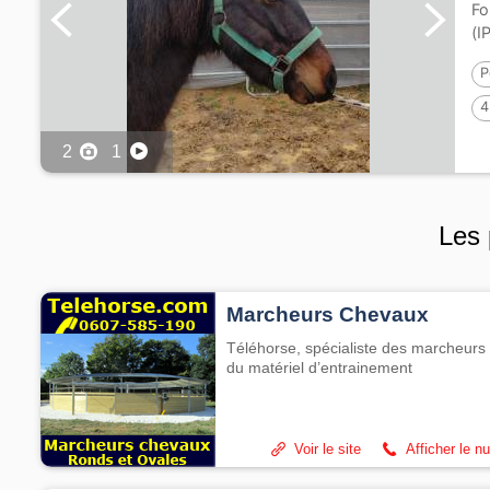
Fo
(I
P
4
2
1
Les 
Marcheurs Chevaux
Téléhorse, spécialiste des marcheurs 
du matériel d’entrainement
Voir le site
Afficher le n