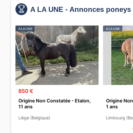
A LA UNE - Annonces poneys 
A LA UNE
A LA UNE
850 €
Origine Non Constatée - Etalon,
Origine Non
11 ans
1 ans
Liège (Belgique)
Limbourg (Be