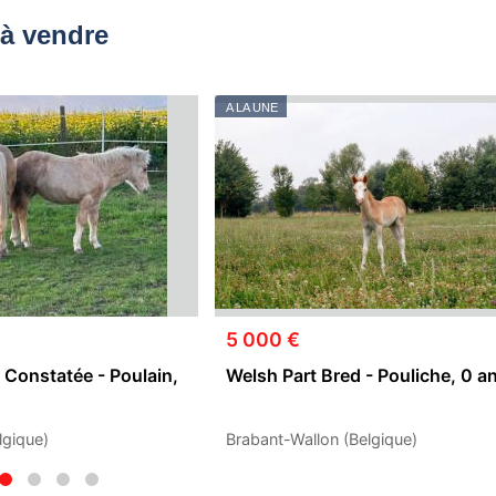
à vendre
A LA UNE
5 000 €
 Constatée - Poulain,
Welsh Part Bred - Pouliche, 0 a
lgique)
Brabant-Wallon (Belgique)