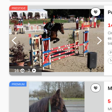
PRESTIGE
P
1
Ci
es
tr
P
1
16
3
PREMIUM
M
5
MI