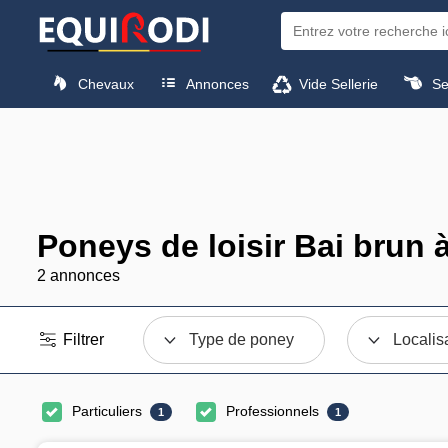
Chevaux
Annonces
Vide Sellerie
Sel
Poneys de loisir Bai brun 
2 annonces
Filtrer
Type de poney
Localis
Particuliers
Professionnels
1
1