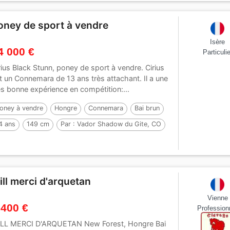
oney de sport à vendre
Isère
4 000 €
Particulie
rius Black Stunn, poney de sport à vendre. Cirius
t un Connemara de 13 ans très attachant. Il a une
ès bonne expérience en compétition:...
oney à vendre
Hongre
Connemara
Bai brun
4 ans
149 cm
Par :
Vador Shadow du Gite, CO
ill merci d'arquetan
Vienne
 400 €
Profession
LL MERCI D'ARQUETAN New Forest, Hongre Bai