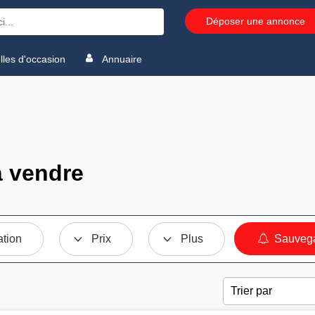
Déposer une annonce
les d'occasion
Annuaire
à vendre
ation
Prix
Plus
Sauvega