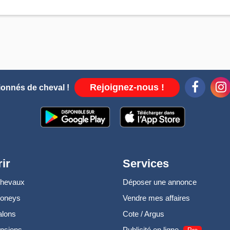
Rejoignez-nous !
ionnés de cheval !
ir
Services
chevaux
Déposer une annonce
poneys
Vendre mes affaires
alons
Cote / Argus
nsions
Publicité en ligne