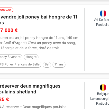
NOUVEAU
 vendre joli poney bai hongre de 11
Val-De-Ma
ns
Particulie
 7 000 €
euron est un joli poney hongre de 11 ans, 149 cm
ar Actif d'Argent) C'est un poney avec du sang,
 l'énergie et de la force, doté de trois...
oney à vendre
Hongre
FS Poney Français de Selle
Bai
11 ans
49 cm
Par :
ACTIF D'ARGENT
 réserver deux magnifiques
oulains shetland
Belgiqu
25 €
Luxembourg 
Particulie
 À réserver – Deux magnifiques poulains