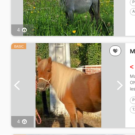
P
A
4
BASIC
M
<
Ma
ON
le
P
1
4