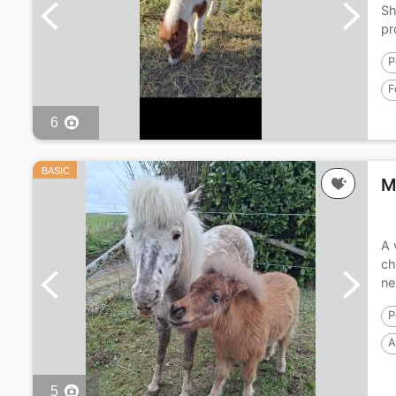
Sh
pr
P
F
6
BASIC
M
A 
ch
ne
P
A
P
5