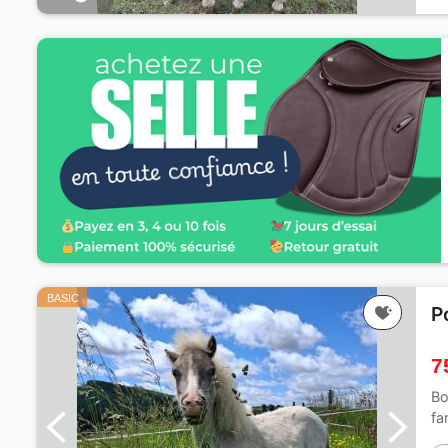
BASIC
P
7
Bo
fa