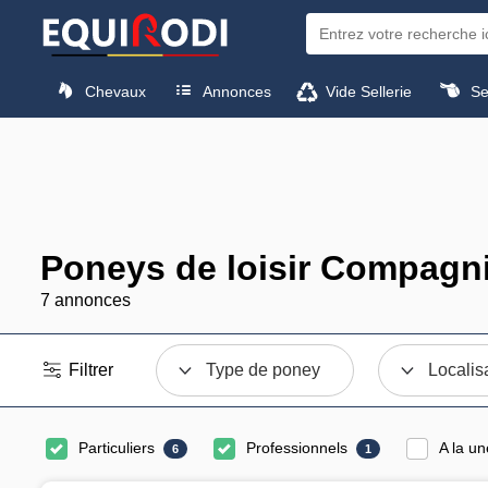
Chevaux
Annonces
Vide Sellerie
Sel
Poneys de loisir Compagni
7 annonces
Filtrer
Type de poney
Localis
Particuliers
Professionnels
A la un
6
1