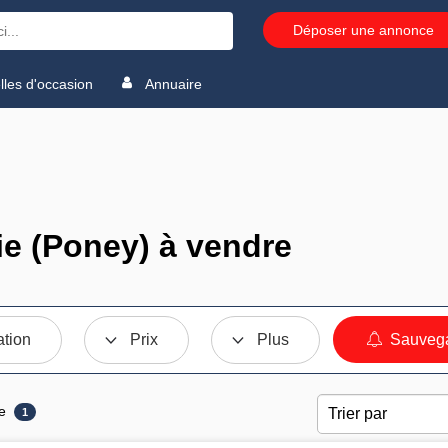
Déposer une annonce
les d'occasion
Annuaire
e (Poney) à vendre
ation
Prix
Plus
Sauvega
e
1