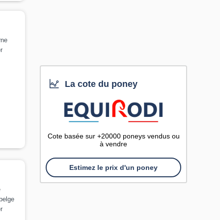
rne
r
La cote du poney
Cote basée sur +20000 poneys vendus ou
à vendre
Estimez le prix d'un poney
e
belge
r