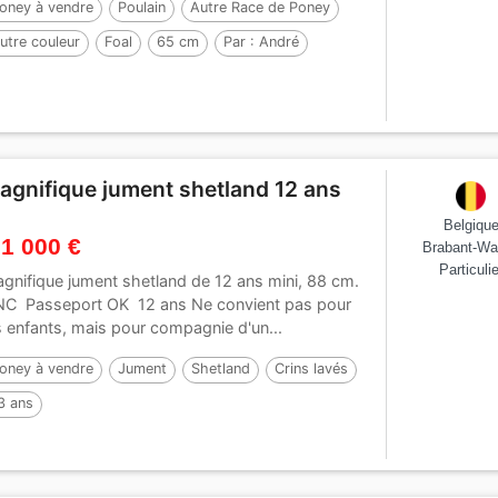
oney à vendre
Poulain
Autre Race de Poney
utre couleur
Foal
65 cm
Par :
André
agnifique jument shetland 12 ans
Belgiqu
 1 000 €
Brabant-Wa
Particulie
gnifique jument shetland de 12 ans mini, 88 cm.
C Passeport OK 12 ans Ne convient pas pour
s enfants, mais pour compagnie d'un...
oney à vendre
Jument
Shetland
Crins lavés
3 ans