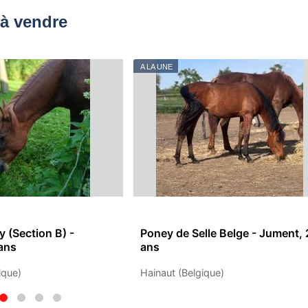
à vendre
A LA UNE
 (Section B) -
Poney de Selle Belge - Jument, 
ans
ans
ique)
Hainaut (Belgique)