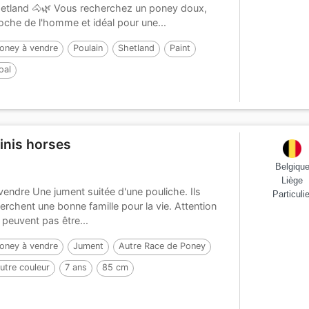
etland 🐴🌿 Vous recherchez un poney doux,
oche de l'homme et idéal pour une...
oney à vendre
Poulain
Shetland
Paint
oal
inis horses
Belgiqu
Liège
vendre Une jument suitée d'une pouliche. Ils
Particulie
erchent une bonne famille pour la vie. Attention
 peuvent pas être...
oney à vendre
Jument
Autre Race de Poney
utre couleur
7 ans
85 cm
ar :
Cyrus of the fairy tale ranch