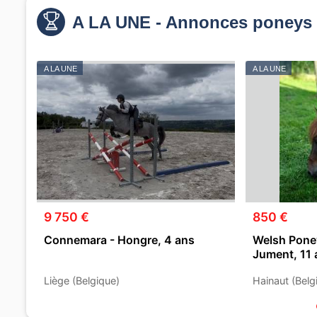
A LA UNE - Annonces poneys 
A LA UNE
A LA UNE
9 750 €
850 €
Connemara - Hongre, 4 ans
Welsh Poney
Jument, 11 
Liège (Belgique)
Hainaut (Belg