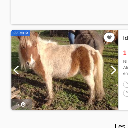
PREMIUM
I
1
NI
Al
en
P
P
5
Les 