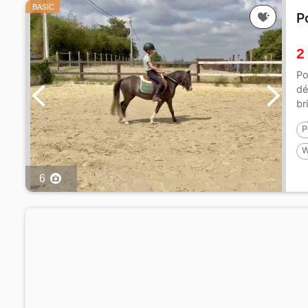
BASIC
P
2
Po
dé
br
P
W
1
6