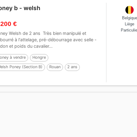
oney b - welsh
Belgiqu
 200 €
Liège
Particulie
ney Welsh de 2 ans Très bien manipulé et
bourré à l'attelage, pré-débourrage avec selle -
idon et poids du cavalier...
oney à vendre
Hongre
elsh Poney (Section B)
Rouan
2 ans
23 cm