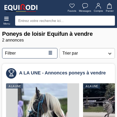
Favoris
Messages
Compte
Panier
Menu
Poneys de loisir Equifun à vendre
2 annonces
≣
Filtrer
A LA UNE - Annonces poneys à vendre
A LA UNE
A LA UNE