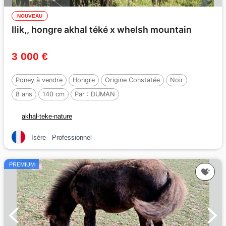
NOUVEAU
Ilik,, hongre akhal téké x whelsh mountain
3 000 €
Poney à vendre
Hongre
Origine Constatée
Noir
8 ans
140 cm
Par :
DUMAN
akhal-teke-nature
Isère
Professionnel
PREMIUM