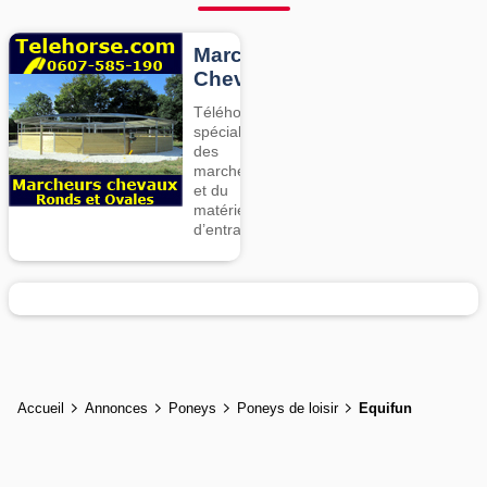
Marcheurs
Chevaux
Téléhorse,
spécialiste
des
marcheurs
et du
matériel
d’entrainement
Accueil
Annonces
Poneys
Poneys de loisir
Equifun