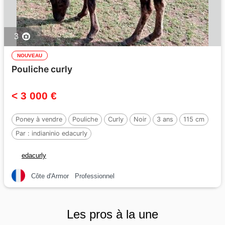
3
NOUVEAU
Pouliche curly
< 3 000 €
Poney à vendre
Pouliche
Curly
Noir
3 ans
115 cm
Par :
indianinio edacurly
edacurly
Côte d'Armor
Professionnel
Les pros à la une