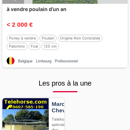
à vendre poulain d’un an
< 2 000 €
Poney à vendre
Poulain
Origine Non Constatée
Palomino
Foal
125 cm
Belgique
Limbourg
Professionnel
Les pros à la une
Marcheurs
Chevaux
Téléhorse,
spécialiste
des