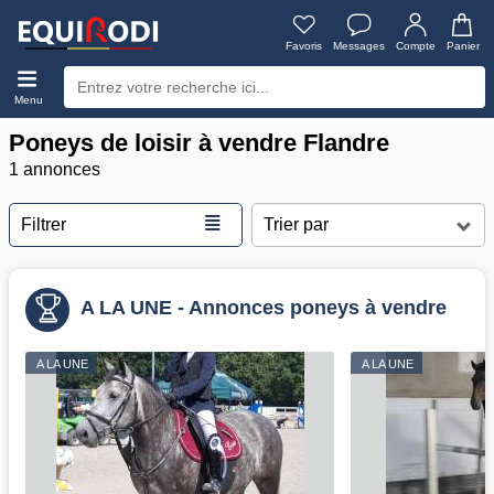
Favoris
Messages
Compte
Panier
Menu
Poneys de loisir à vendre Flandre
1 annonces
≣
Filtrer
A LA UNE - Annonces poneys à vendre
A LA UNE
A LA UNE