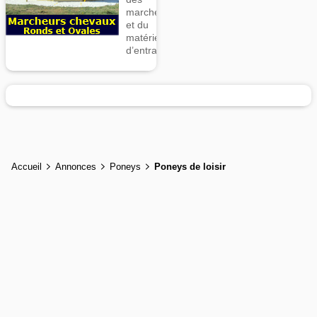
marcheurs
et du
matériel
d’entrainement
Accueil
Annonces
Poneys
Poneys de loisir