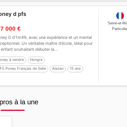
oney d pfs
Seine-et-M
 7 000 €
Particulie
ney D d’1m49, avec une expérience et un mental
ceptionnel. Un véritable maître d’école, idéal pour
 enfant souhaitant débuter la...
oney à vendre
Hongre
FS Poney Français de Selle
Alezan
15 ans
49 cm
Par :
MEEPING CHA DE FLORYS
pros à la une