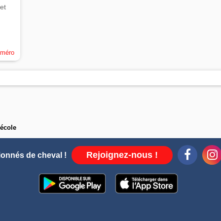
et
uméro
'école
Rejoignez-nous !
ionnés de cheval !