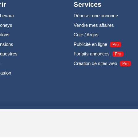
ir
Services
chevaux
Déposer une annonce
poneys
Vendre mes affaires
alons
Cote / Argus
nsions
Publicité en ligne
Pro
questres
Forfaits annonces
Pro
e
Création de sites web
Pro
casion
UIRODI SAS - R.C.S. DOLE 504 811 373 - TVA FR00504811373 -