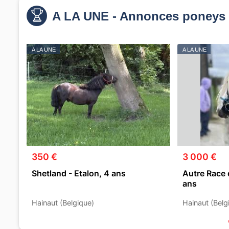
A LA UNE - Annonces poneys 
A LA UNE
A LA UNE
350 €
3 000 €
Shetland - Etalon, 4 ans
Autre Race 
ans
Hainaut (Belgique)
Hainaut (Belg