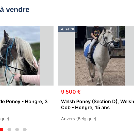
à vendre
A LA UNE
9 500 €
de Poney - Hongre, 3
Welsh Poney (Section D), Wels
Cob - Hongre, 15 ans
ique)
Anvers (Belgique)