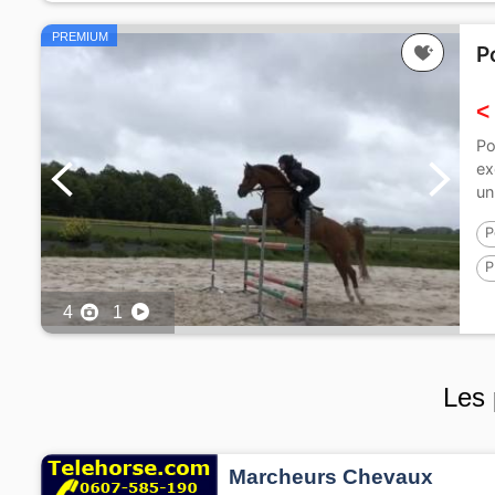
PREMIUM
P
<
Po
ex
un
P
P
1
4
1
Les 
Marcheurs Chevaux