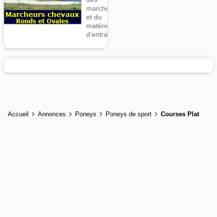
marcheurs
et du
matériel
d’entrainement
Accueil
Annonces
Poneys
Poneys de sport
Courses Plat