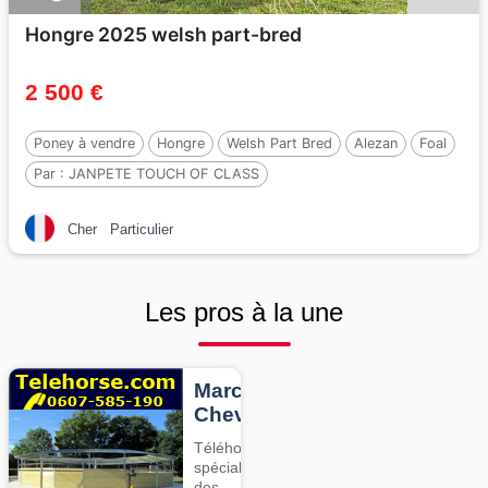
Hongre 2025 welsh part-bred
2 500 €
Poney à vendre
Hongre
Welsh Part Bred
Alezan
Foal
Par :
JANPETE TOUCH OF CLASS
Cher
Particulier
Les pros à la une
Marcheurs
Chevaux
Téléhorse,
spécialiste
des