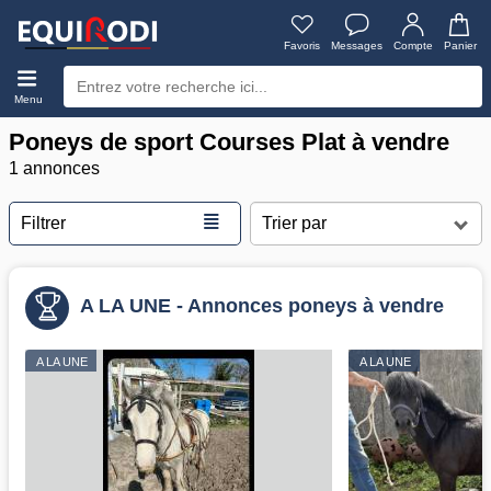
Favoris
Messages
Compte
Panier
Menu
Poneys de sport Courses Plat à vendre
1 annonces
≣
Filtrer
A LA UNE - Annonces poneys à vendre
A LA UNE
A LA UNE