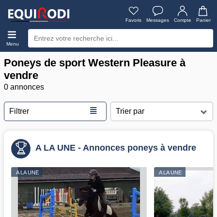
Favoris
Messages
Compte
Panier
Menu
Poneys de sport Western Pleasure à
vendre
0 annonces
≣
Filtrer
A LA UNE - Annonces poneys à vendre
A LA UNE
A LA UNE