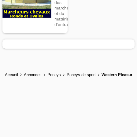
des
marcheurs
et du
matériel
d’entrainement
Accueil
Annonces
Poneys
Poneys de sport
Western Pleasure