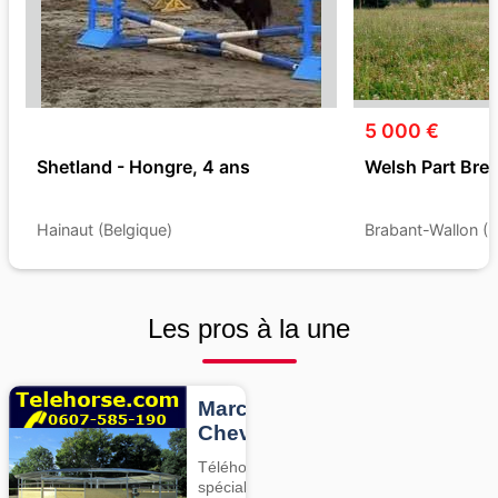
5 000 €
Shetland - Hongre, 4 ans
Welsh Part Bred
Hainaut (Belgique)
Brabant-Wallon (B
Les pros à la une
Marcheurs
Chevaux
Téléhorse,
spécialiste